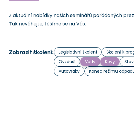
Z aktuální nabídky našich seminářů pořádaných prezen
Tak neváhejte, těšíme se na Vás.
Zobrazit školení:
Legislativní školení
Školení k p
Ovzduší
Vody
Kovy
Stav
Autovraky
Konec režimu odpad