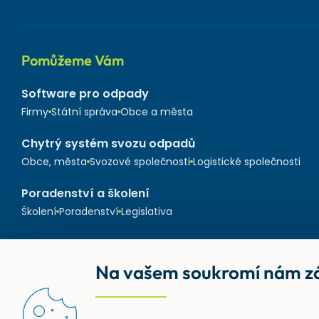
Pomůžeme Vám
Software pro odpady
Firmy
Státní správa
Obce a města
Chytrý systém svozu odpadů
Obce, města
Svozové společnosti
Logistické společnosti
Poradenství a školení
Školení
Poradenství
Legislativa
Na vašem soukromí nám zá