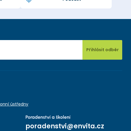
Přihlásit odběr
onní ústředny
Poradenství a školení
poradenstvi@envita.cz