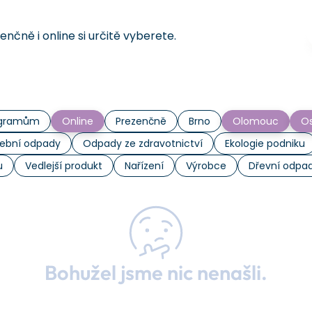
čně i online si určitě vyberete.
rogramům
Online
Prezenčně
Brno
Olomouc
Os
ební odpady
Odpady ze zdravotnictví
Ekologie podniku
u
Vedlejší produkt
Nařízení
Výrobce
Dřevní odpa
Bohužel jsme nic nenašli.