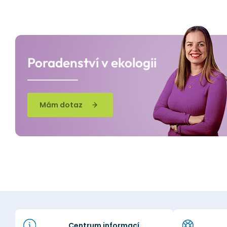
Poradenství v ekologii
Mám dotaz
Centrum informací