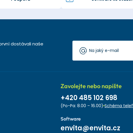
první dostávali naše
Zavolejte nebo napište
+420 485 102 698
(Po-Pa: 8.00 – 16.00)
Schéma telef
Software
envita@envita.cz