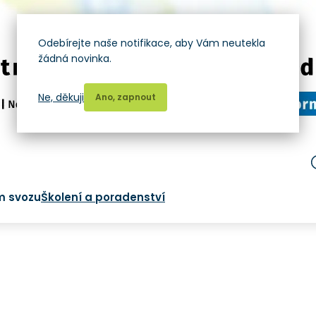
Odebírejte naše notifikace, aby Vám neutekla
žádná novinka.
Ne, děkuji
Ano, zapnout
m svozu
Školení a poradenství