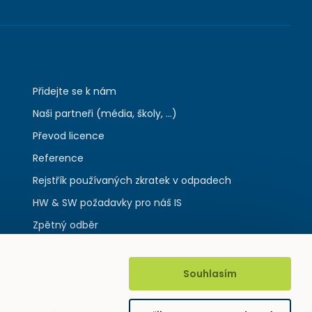
Přidejte se k nám
Naši partneři (média, školy, ...)
Převod licence
Reference
Rejstřík používaných zkratek v odpadech
HW & SW požadavky pro náš IS
Zpětný odběr
Souhlasím