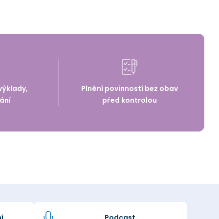
výklady,
Plnění povinností bez obav
ání
před kontrolou
í
Podcast