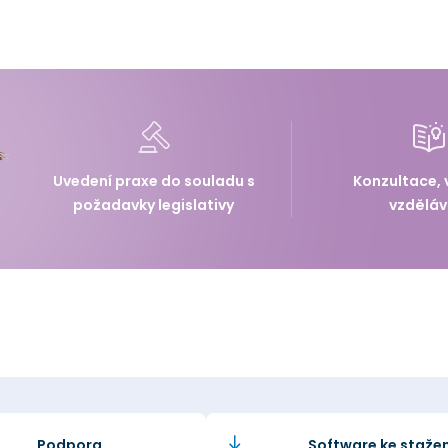
Uvedení praxe do souladu s
Konzultace, 
požadavky legislativy
vzděláv
Podpora
Software ke stažen