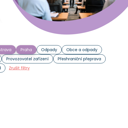
trava
Praha
Odpady
Obce a odpady
Provozovatel zařízení
Přeshraniční přeprava
d
Zrušit filtry