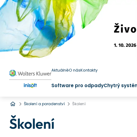
Aktuálně
O nás
Kontakty
Software pro odpady
Chytrý systé
Úvod
Školení a poradenství
Školení
Školení