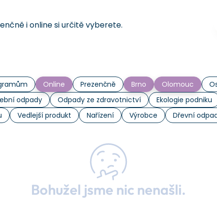
čně i online si určitě vyberete.
rogramům
Online
Prezenčně
Brno
Olomouc
Os
ební odpady
Odpady ze zdravotnictví
Ekologie podniku
u
Vedlejší produkt
Nařízení
Výrobce
Dřevní odpa
Bohužel jsme nic nenašli.