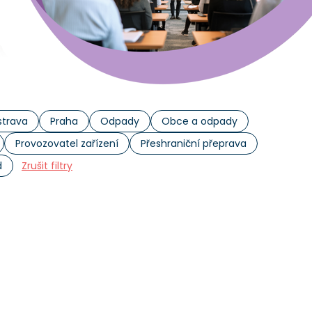
trava
Praha
Odpady
Obce a odpady
Provozovatel zařízení
Přeshraniční přeprava
d
Zrušit filtry