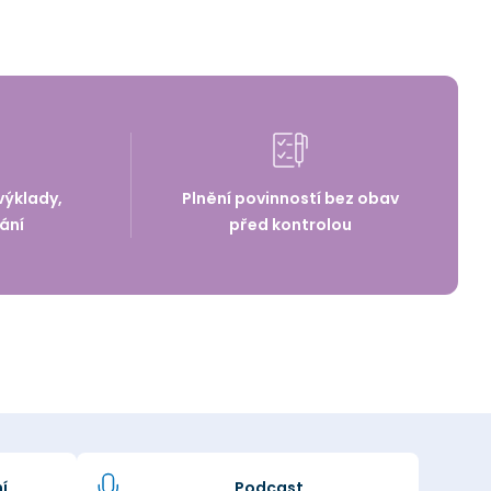
výklady,
Plnění povinností bez obav
ání
před kontrolou
í
Podcast