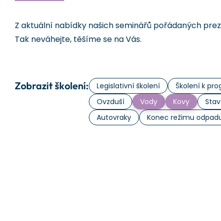
Z aktuální nabídky našich seminářů pořádaných prezen
Tak neváhejte, těšíme se na Vás.
Zobrazit školení:
Legislativní školení
Školení k p
Ovzduší
Vody
Kovy
Stav
Autovraky
Konec režimu odpad