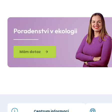
Poradenství v ekologii
Mám dotaz
Centrum informací