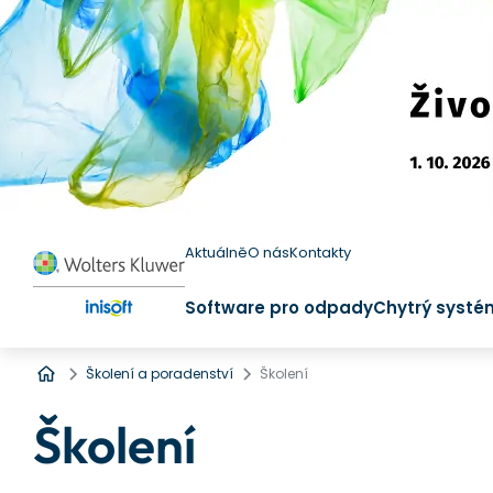
Aktuálně
O nás
Kontakty
Software pro odpady
Chytrý systé
Úvod
Školení a poradenství
Školení
Školení