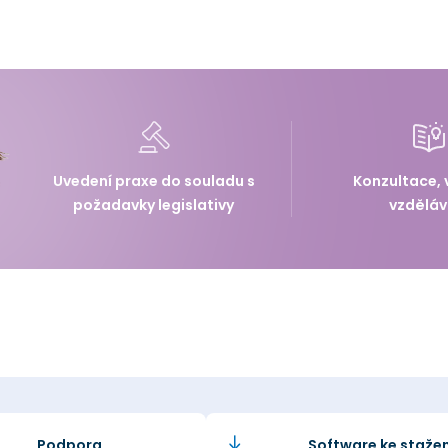
Uvedení praxe do souladu s
Konzultace, 
požadavky legislativy
vzděláv
Podpora
Software ke stažen