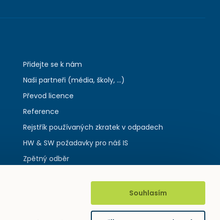
Přidejte se k nám
Naši partneři (média, školy, ...)
Převod licence
Reference
Rejstřík používaných zkratek v odpadech
HW & SW požadavky pro náš IS
Zpětný odběr
Souhlasím