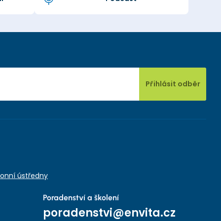
Přihlásit odběr
onní ústředny
Poradenství a školení
poradenstvi@envita.cz