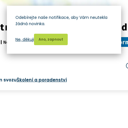
Odebírejte naše notifikace, aby Vám neutekla
žádná novinka.
Ne, děkuji
Ano, zapnout
m svozu
Školení a poradenství