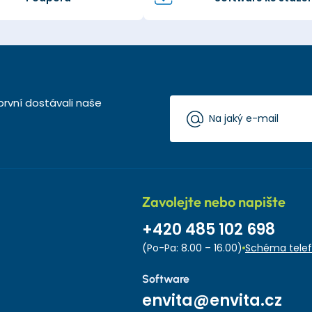
první dostávali naše
Zavolejte nebo napište
+420 485 102 698
(Po-Pa: 8.00 – 16.00)
Schéma telef
Software
envita@envita.cz