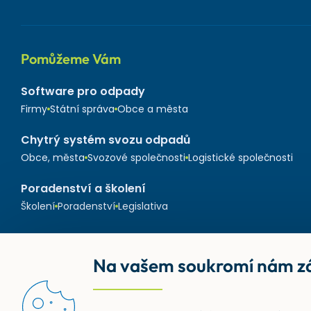
Pomůžeme Vám
Software pro odpady
Firmy
Státní správa
Obce a města
Chytrý systém svozu odpadů
Obce, města
Svozové společnosti
Logistické společnosti
Poradenství a školení
Školení
Poradenství
Legislativa
Na vašem soukromí nám zá