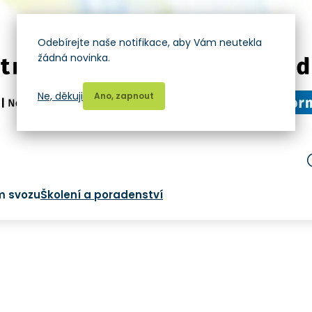
Odebírejte naše notifikace, aby Vám neutekla
žádná novinka.
Ne, děkuji
Ano, zapnout
m svozu
Školení a poradenství