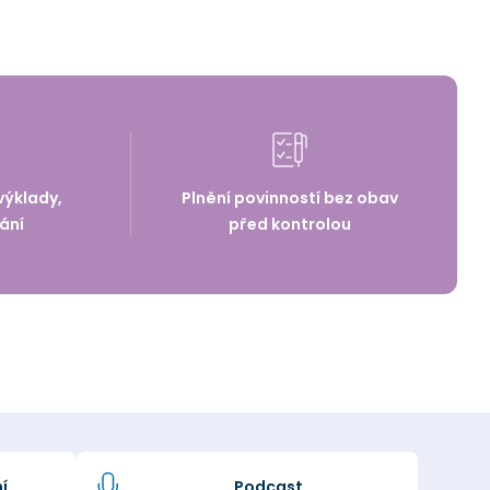
výklady,
Plnění povinností bez obav
ání
před kontrolou
í
Podcast