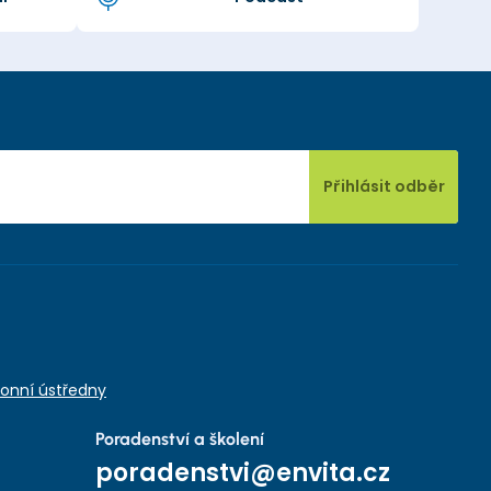
Přihlásit odběr
onní ústředny
Poradenství a školení
poradenstvi@envita.cz