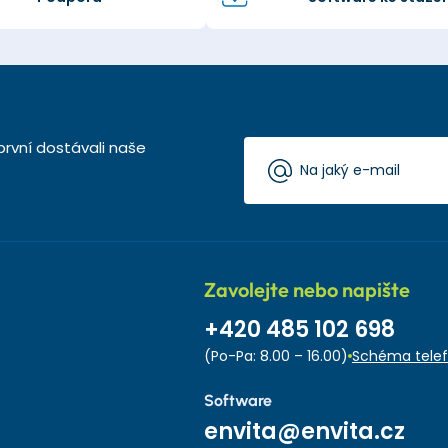
první dostávali naše
Zavolejte nebo napište
+420 485 102 698
(Po-Pa: 8.00 – 16.00)
Schéma telef
Software
envita@envita.cz