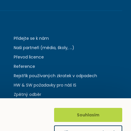
Přidejte se k nám
Naši partneři (média, školy, ...)
Převod licence
Reference
Rejstřík používaných zkratek v odpadech
HW & SW požadavky pro náš IS
Zpětný odběr
Souhlasím