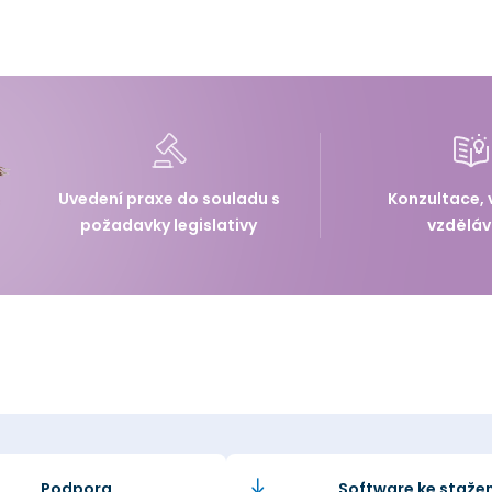
Uvedení praxe do souladu s
Konzultace, 
požadavky legislativy
vzděláv
Podpora
Software ke stažen