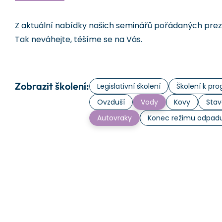
Z aktuální nabídky našich seminářů pořádaných prezen
Tak neváhejte, těšíme se na Vás.
Zobrazit školení:
Legislativní školení
Školení k p
Ovzduší
Vody
Kovy
Stav
Autovraky
Konec režimu odpad