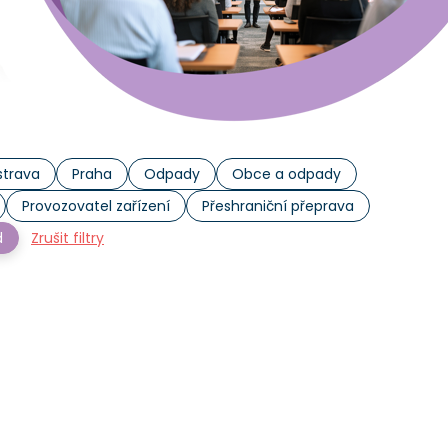
trava
Praha
Odpady
Obce a odpady
Provozovatel zařízení
Přeshraniční přeprava
d
Zrušit filtry