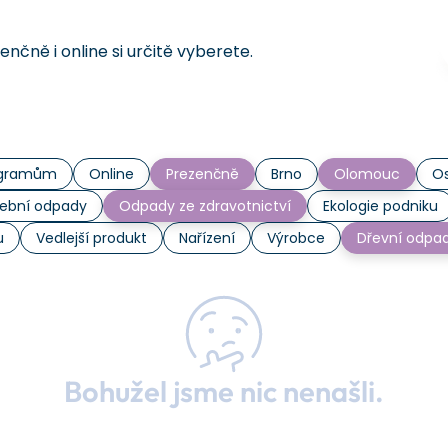
čně i online si určitě vyberete.
rogramům
Online
Prezenčně
Brno
Olomouc
Os
ební odpady
Odpady ze zdravotnictví
Ekologie podniku
u
Vedlejší produkt
Nařízení
Výrobce
Dřevní odpa
Bohužel jsme nic nenašli.