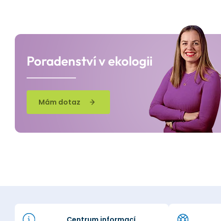
Poradenství v ekologii
Mám dotaz
Centrum informací