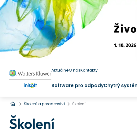
Aktuálně
O nás
Kontakty
Software pro odpady
Chytrý systé
Úvod
Školení a poradenství
Školení
Školení