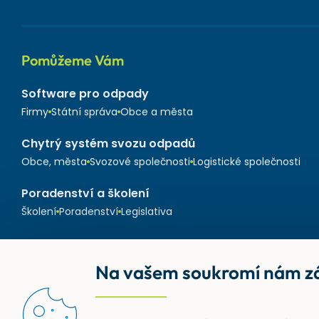
Pomůžeme Vám
Software pro odpady
Firmy
Státní správa
Obce a města
Chytrý systém svozu odpadů
Obce, města
Svozové společnosti
Logistické společnosti
Poradenství a školení
Školení
Poradenství
Legislativa
Na vašem soukromí nám zá