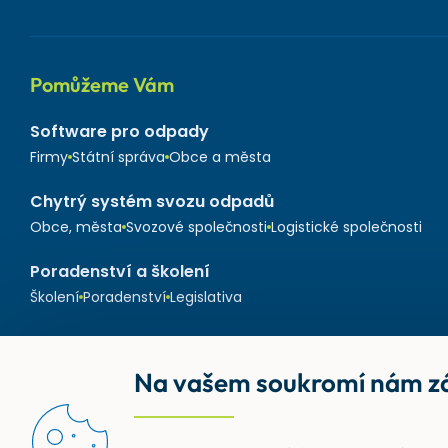
Pomůžeme Vám
Software pro odpady
Firmy
Státní správa
Obce a města
Chytrý systém svozu odpadů
Obce, města
Svozové společnosti
Logistické společnosti
Poradenství a školení
Školení
Poradenství
Legislativa
Na vašem soukromí nám zá