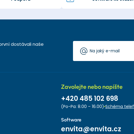
první dostávali naše
Zavolejte nebo napište
+420 485 102 698
(Po-Pa: 8.00 – 16.00)
Schéma telef
Software
envita@envita.cz