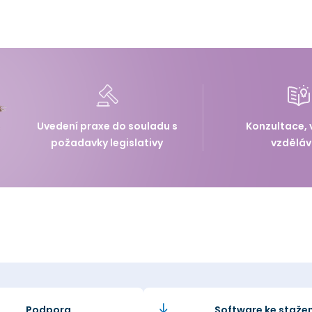
Uvedení praxe do souladu s
Konzultace, 
požadavky legislativy
vzděláv
Podpora
Software ke stažen