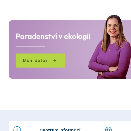
Poradenství v ekologii
Mám dotaz
Centrum informací