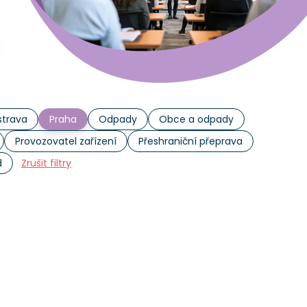
trava
Praha
Odpady
Obce a odpady
Provozovatel zařízení
Přeshraniční přeprava
d
Zrušit filtry