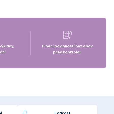
výklady,
Plnění povinností bez obav
ání
před kontrolou
í
Podcast