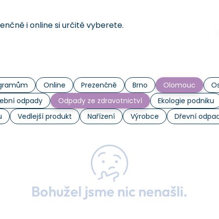
čně i online si určitě vyberete.
rogramům
Online
Prezenčně
Brno
Olomouc
Os
ební odpady
Odpady ze zdravotnictví
Ekologie podniku
u
Vedlejší produkt
Nařízení
Výrobce
Dřevní odpa
Bohužel jsme nic nenašli.