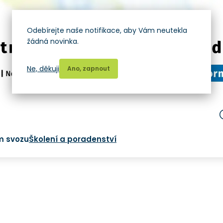
Odebírejte naše notifikace, aby Vám neutekla
žádná novinka.
Ne, děkuji
Ano, zapnout
m svozu
Školení a poradenství