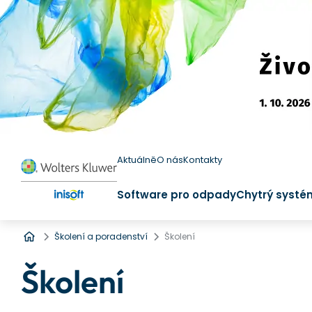
Aktuálně
O nás
Kontakty
Software pro odpady
Chytrý systé
Úvod
Školení a poradenství
Školení
Školení