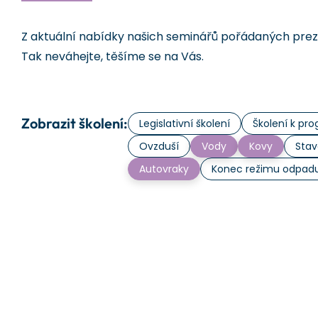
Z aktuální nabídky našich seminářů pořádaných prezen
Tak neváhejte, těšíme se na Vás.
Zobrazit školení:
Legislativní školení
Školení k p
Ovzduší
Vody
Kovy
Stav
Autovraky
Konec režimu odpad