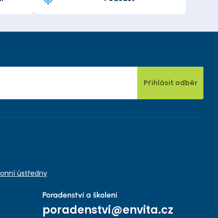
Přihlásit odběr
onní ústředny
Poradenství a školení
poradenstvi@envita.cz