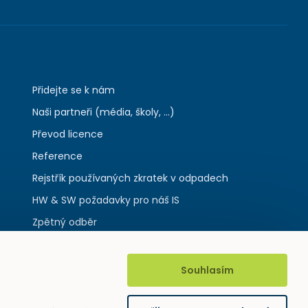
Přidejte se k nám
Naši partneři (média, školy, ...)
Převod licence
Reference
Rejstřík používaných zkratek v odpadech
HW & SW požadavky pro náš IS
Zpětný odběr
Souhlasím