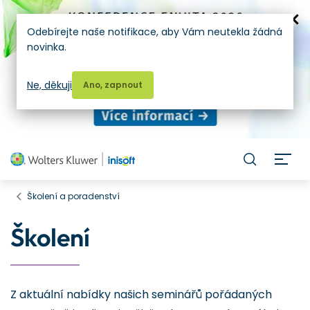
Odebírejte naše notifikace, aby Vám neutekla žádná
novinka.
Ne, děkuji
Ano, zapnout
H
Školení a poradenství
Školení
Z aktuální nabídky našich seminářů pořádaných