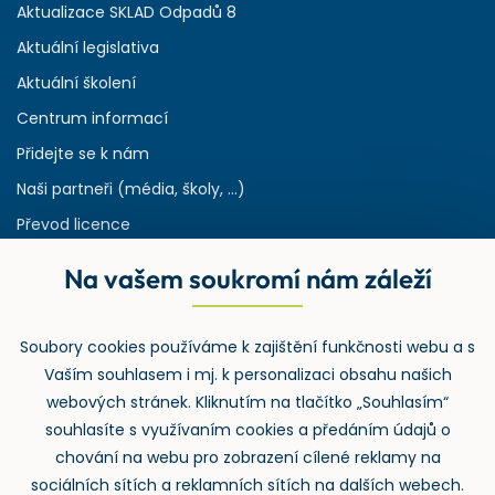
Aktualizace SKLAD Odpadů 8
Aktuální legislativa
Aktuální školení
Centrum informací
Přidejte se k nám
Naši partneři (média, školy, ...)
Převod licence
Reference
Na vašem soukromí nám záleží
Rejstřík používaných zkratek v odpadech
HW & SW požadavky pro náš IS
Soubory cookies používáme k zajištění funkčnosti webu a s
Zpětný odběr
Vaším souhlasem i mj. k personalizaci obsahu našich
webových stránek. Kliknutím na tlačítko „Souhlasím“
souhlasíte s využívaním cookies a předáním údajů o
chování na webu pro zobrazení cílené reklamy na
sociálních sítích a reklamních sítích na dalších webech.