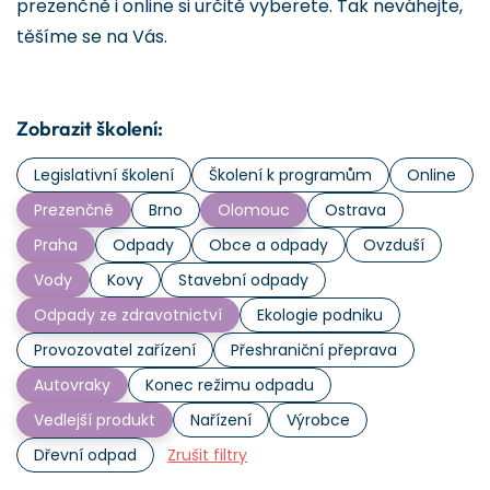
prezenčně i online si určitě vyberete. Tak neváhejte,
těšíme se na Vás.
Zobrazit školení:
Legislativní školení
Školení k programům
Online
Prezenčně
Brno
Olomouc
Ostrava
Praha
Odpady
Obce a odpady
Ovzduší
Vody
Kovy
Stavební odpady
Odpady ze zdravotnictví
Ekologie podniku
Provozovatel zařízení
Přeshraniční přeprava
Autovraky
Konec režimu odpadu
Vedlejší produkt
Nařízení
Výrobce
Dřevní odpad
Zrušit filtry