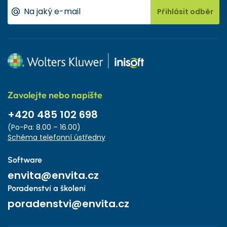
Přihlásit odběr
Zavolejte nebo napište
+420 485 102 698
(Po-Pa: 8.00 – 16.00)
Schéma telefonní ústředny
Software
envita@envita.cz
Poradenství a školení
poradenstvi@envita.cz