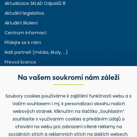
Aktualizace SKLAD Odpadů 8
Aktuální legislativa
Aktuální školení
Centrum informací
Přidejte se k nám
Naši partneři (média, školy, ...)
Převod licence
Reference
Na vašem soukromí nám záleží
Rejstřík používaných zkratek v odpadech
HW & SW požadavky pro náš IS
Soubory cookies používáme k zajištění funkčnosti webu a s
Zpětný odběr
Vaším souhlasem i mj. k personalizaci obsahu našich
webových stránek. Kliknutím na tlačítko „Souhlasím“
souhlasíte s využívaním cookies a předáním údajů o
chování na webu pro zobrazení cílené reklamy na
sociálních sítích a reklamních sítích na dalších webech.