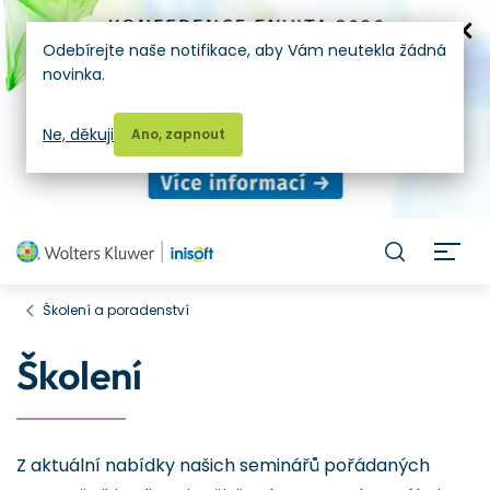
Odebírejte naše notifikace, aby Vám neutekla žádná
novinka.
Ne, děkuji
Ano, zapnout
H
Školení a poradenství
Školení
Z aktuální nabídky našich seminářů pořádaných