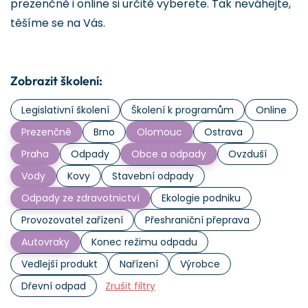
prezenčně i online si určitě vyberete. Tak neváhejte,
těšíme se na Vás.
Zobrazit školení:
Legislativní školení
Školení k programům
Online
Prezenčně
Brno
Olomouc
Ostrava
Praha
Odpady
Obce a odpady
Ovzduší
Vody
Kovy
Stavební odpady
Odpady ze zdravotnictví
Ekologie podniku
Provozovatel zařízení
Přeshraniční přeprava
Autovraky
Konec režimu odpadu
Vedlejší produkt
Nařízení
Výrobce
Dřevní odpad
Zrušit filtry