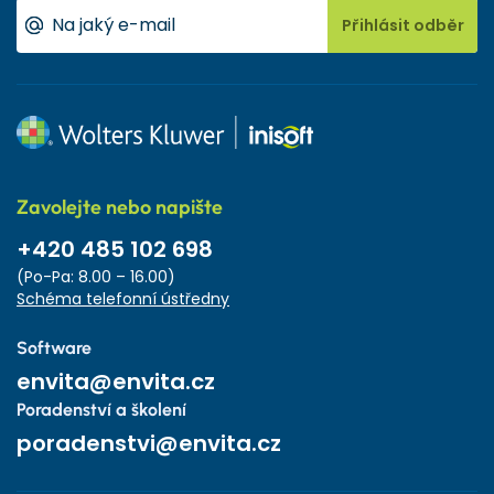
Přihlásit odběr
Zavolejte nebo napište
+420 485 102 698
(Po-Pa: 8.00 – 16.00)
Schéma telefonní ústředny
Software
envita@envita.cz
Poradenství a školení
poradenstvi@envita.cz