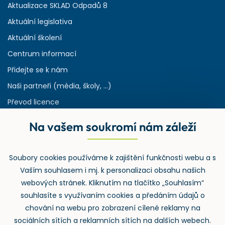
Aktualizace SKLAD Odpadů 8
Aktuální legislativa
Aktuální školení
Centrum informací
Přidejte se k nám
Naši partneři (média, školy, ...)
Převod licence
Reference
Na vašem soukromí nám záleží
Rejstřík používaných zkratek v odpadech
HW & SW požadavky pro náš IS
Soubory cookies používáme k zajištění funkčnosti webu a s
Zpětný odběr
Vaším souhlasem i mj. k personalizaci obsahu našich
webových stránek. Kliknutím na tlačítko „Souhlasím“
souhlasíte s využívaním cookies a předáním údajů o
chování na webu pro zobrazení cílené reklamy na
sociálních sítích a reklamních sítích na dalších webech.