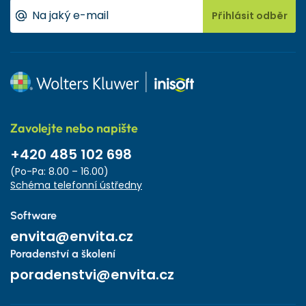
Přihlásit odběr
Zavolejte nebo napište
+420 485 102 698
(Po-Pa: 8.00 – 16.00)
Schéma telefonní ústředny
Software
envita@envita.cz
Poradenství a školení
poradenstvi@envita.cz