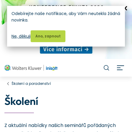
Odebírejte naše notifikace, aby Vám neutekla žádná
novinka.
Ne, děkuji
Ano, zapnout
H
Školení a poradenství
Školení
Z aktuální nabídky našich seminářů pořádaných