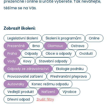
prezenčně i online si určitě vyberete. Tak neváhejte,
těšíme se na Vás.
Zobrazit školení:
Legislativní školení
Školení k programům
Online
Prezenčně
Brno
Olomouc
Ostrava
Praha
Odpady
Obce a odpady
Ovzduší
Vody
Kovy
Stavební odpady
Odpady ze zdravotnictví
Ekologie podniku
Provozovatel zařízení
Přeshraniční přeprava
Autovraky
Konec režimu odpadu
Vedlejší produkt
Nařízení
Výrobce
Dřevní odpad
Zrušit filtry