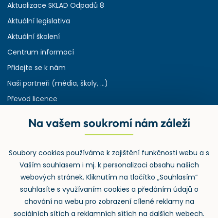
Aktualizace SKLAD Odpadů 8
Aktuální legislativa
Aktuální školení
Centrum informací
Přidejte se k nám
Naši partneři (média, školy, ...)
Převod licence
Reference
Na vašem soukromí nám záleží
Rejstřík používaných zkratek v odpadech
HW & SW požadavky pro náš IS
Soubory cookies používáme k zajištění funkčnosti webu a s
Zpětný odběr
Vaším souhlasem i mj. k personalizaci obsahu našich
webových stránek. Kliknutím na tlačítko „Souhlasím“
souhlasíte s využívaním cookies a předáním údajů o
chování na webu pro zobrazení cílené reklamy na
sociálních sítích a reklamních sítích na dalších webech.