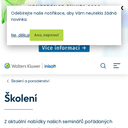
Odebírejte naše notifikace, aby Vám neutekla žádná
novinka.
Ne, děkuji
Ano, zapnout
H
Školení a poradenství
Školení
Z aktuální nabídky našich seminářů pořádaných