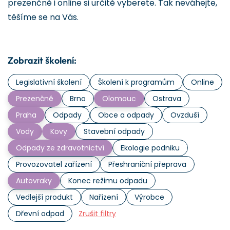
prezenčně i online si určitě vyberete. Tak neváhejte,
těšíme se na Vás.
Zobrazit školení:
Legislativní školení
Školení k programům
Online
Prezenčně
Brno
Olomouc
Ostrava
Praha
Odpady
Obce a odpady
Ovzduší
Vody
Kovy
Stavební odpady
Odpady ze zdravotnictví
Ekologie podniku
Provozovatel zařízení
Přeshraniční přeprava
Autovraky
Konec režimu odpadu
Vedlejší produkt
Nařízení
Výrobce
Dřevní odpad
Zrušit filtry