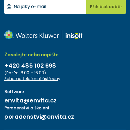
Přihlásit odběr
Zavolejte nebo napište
+420 485 102 698
(Po-Pa: 8.00 – 16.00)
Schéma telefonní ústředny
Software
envita@envita.cz
Poradenství a školení
poradenstvi@envita.cz