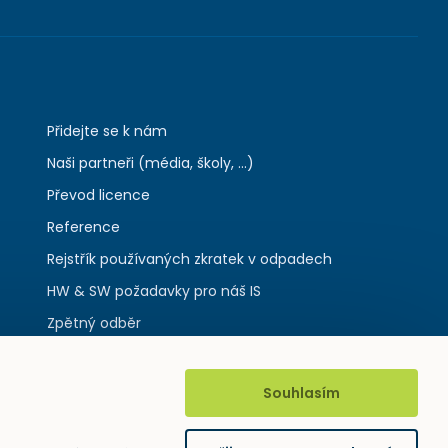
Přidejte se k nám
Naši partneři (média, školy, ...)
Převod licence
Reference
Rejstřík používaných zkratek v odpadech
HW & SW požadavky pro náš IS
Zpětný odběr
Souhlasím