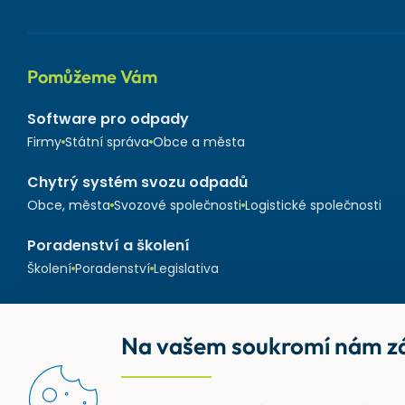
Pomůžeme Vám
Software pro odpady
Firmy
Státní správa
Obce a města
Chytrý systém svozu odpadů
Obce, města
Svozové společnosti
Logistické společnosti
Poradenství a školení
Školení
Poradenství
Legislativa
Na vašem soukromí nám zá