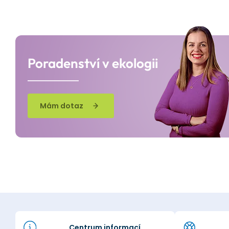
Poradenství v ekologii
Mám dotaz
Centrum informací