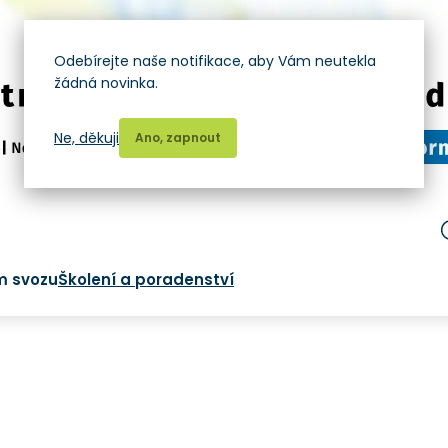
Odebírejte naše notifikace, aby Vám neutekla
žádná novinka.
Ne, děkuji
Ano, zapnout
m svozu
Školení a poradenství