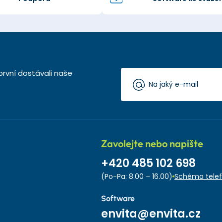
první dostávali naše
Zavolejte nebo napište
+420 485 102 698
(Po-Pa: 8.00 – 16.00)
Schéma telef
Software
envita@envita.cz