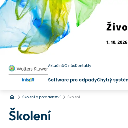
Aktuálně
O nás
Kontakty
Software pro odpady
Chytrý systé
Úvod
Školení a poradenství
Školení
Školení