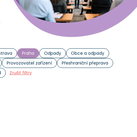
trava
Praha
Odpady
Obce a odpady
Provozovatel zařízení
Přeshraniční přeprava
d
Zrušit filtry