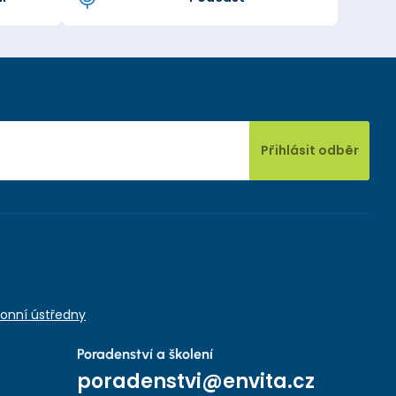
Přihlásit odběr
onní ústředny
Poradenství a školení
poradenstvi@envita.cz