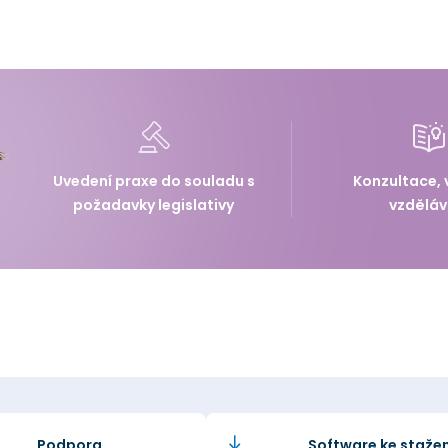
Uvedení praxe do souladu s
Konzultace, 
požadavky legislativy
vzděláv
Podpora
Software ke stažen