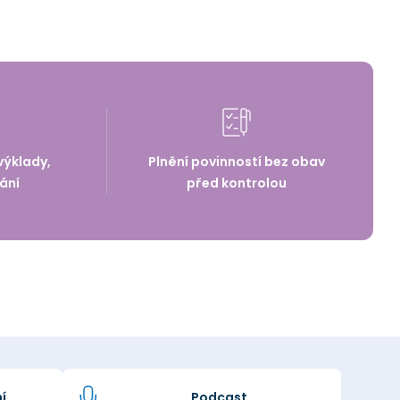
výklady,
Plnění povinností bez obav
ání
před kontrolou
í
Podcast