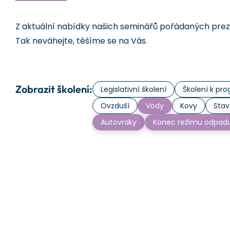
Z aktuální nabídky našich seminářů pořádaných prezen
Tak neváhejte, těšíme se na Vás.
Zobrazit školení:
Legislativní školení
Školení k p
Ovzduší
Vody
Kovy
Stav
Autovraky
Konec režimu odpad