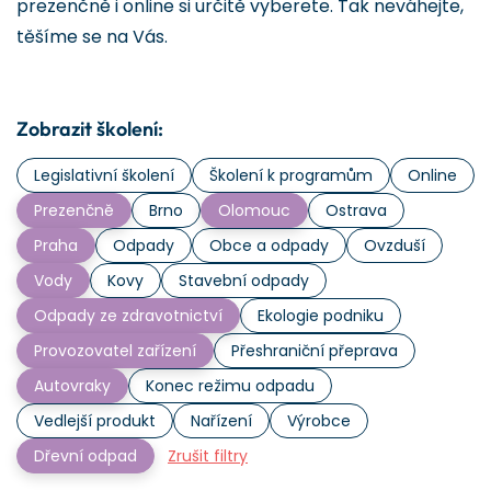
prezenčně i online si určitě vyberete. Tak neváhejte,
těšíme se na Vás.
Zobrazit školení:
Legislativní školení
Školení k programům
Online
Prezenčně
Brno
Olomouc
Ostrava
Praha
Odpady
Obce a odpady
Ovzduší
Vody
Kovy
Stavební odpady
Odpady ze zdravotnictví
Ekologie podniku
Provozovatel zařízení
Přeshraniční přeprava
Autovraky
Konec režimu odpadu
Vedlejší produkt
Nařízení
Výrobce
Dřevní odpad
Zrušit filtry