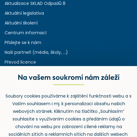
Aktualizace SKLAD Odpadů 8
Aktuální legislativa
Aktuální školení
Centrum informací
Přidejte se k nám
Naši partneři (média, školy, ...)
Převod licence
Reference
Na vašem soukromí nám záleží
Rejstřík používaných zkratek v odpadech
HW & SW požadavky pro náš IS
Soubory cookies používáme k zajištění funkčnosti webu a s
Zpětný odběr
Vaším souhlasem i mj. k personalizaci obsahu našich
webových stránek. Kliknutím na tlačítko „Souhlasím“
souhlasíte s využívaním cookies a předáním údajů o
chování na webu pro zobrazení cílené reklamy na
sociálních sítích a reklamních sítích na dalších webech.