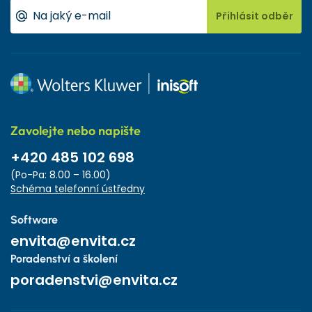
Přihlásit odběr
Zavolejte nebo napište
+420 485 102 698
(Po-Pa: 8.00 – 16.00)
Schéma telefonní ústředny
Software
envita@envita.cz
Poradenství a školení
poradenstvi@envita.cz