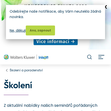
Odebírejte naše notifikace, aby Vám neutekla žádná
novinka.
Ne, děkuji
Ano, zapnout
H
Školení a poradenství
Školení
Z aktuální nabídky našich seminářů pořádaných