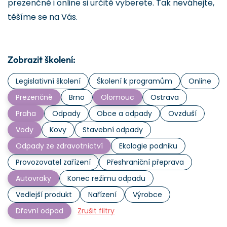
prezenčně i online si určitě vyberete. Tak neváhejte,
těšíme se na Vás.
Zobrazit školení:
Legislativní školení
Školení k programům
Online
Prezenčně
Brno
Olomouc
Ostrava
Praha
Odpady
Obce a odpady
Ovzduší
Vody
Kovy
Stavební odpady
Odpady ze zdravotnictví
Ekologie podniku
Provozovatel zařízení
Přeshraniční přeprava
Autovraky
Konec režimu odpadu
Vedlejší produkt
Nařízení
Výrobce
Dřevní odpad
Zrušit filtry