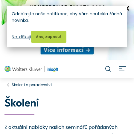
Odebírejte naše notifikace, aby Vám neutekla žádná
novinka.
Ne, děkuji
Ano, zapnout
H
Školení a poradenství
Školení
Z aktuální nabídky našich seminářů pořádaných