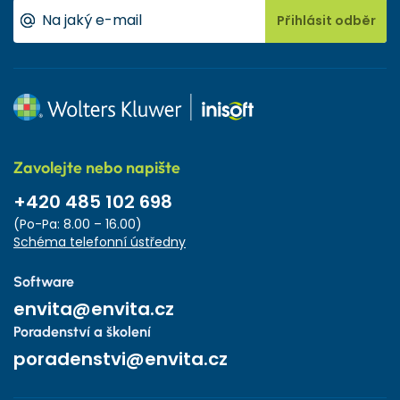
Přihlásit odběr
Zavolejte nebo napište
+420 485 102 698
(Po-Pa: 8.00 – 16.00)
Schéma telefonní ústředny
Software
envita@envita.cz
Poradenství a školení
poradenstvi@envita.cz