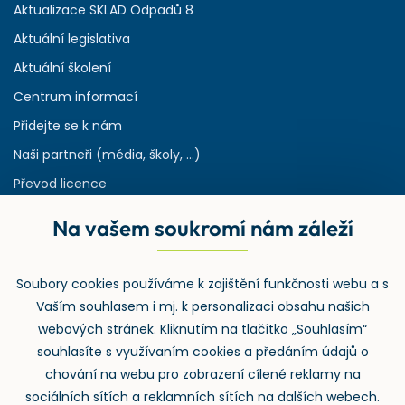
Aktualizace SKLAD Odpadů 8
Aktuální legislativa
Aktuální školení
Centrum informací
Přidejte se k nám
Naši partneři (média, školy, ...)
Převod licence
Reference
Na vašem soukromí nám záleží
Rejstřík používaných zkratek v odpadech
HW & SW požadavky pro náš IS
Soubory cookies používáme k zajištění funkčnosti webu a s
Zpětný odběr
Vaším souhlasem i mj. k personalizaci obsahu našich
webových stránek. Kliknutím na tlačítko „Souhlasím“
souhlasíte s využívaním cookies a předáním údajů o
chování na webu pro zobrazení cílené reklamy na
sociálních sítích a reklamních sítích na dalších webech.