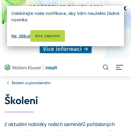
Odebírejte naše notifikace, aby Vám neutekla žádná
novinka.
Ne, děkuji
Ano, zapnout
H
Školení a poradenství
Školení
Z aktuální nabídky našich seminářů pořádaných