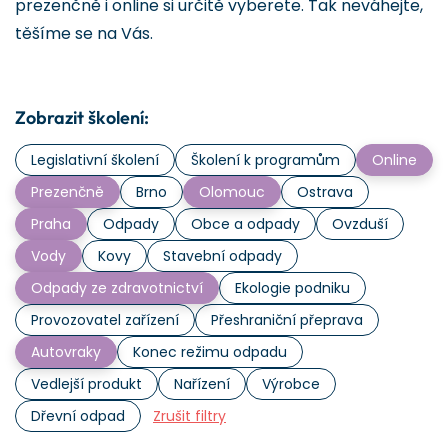
prezenčně i online si určitě vyberete. Tak neváhejte,
těšíme se na Vás.
Zobrazit školení:
Legislativní školení
Školení k programům
Online
Prezenčně
Brno
Olomouc
Ostrava
Praha
Odpady
Obce a odpady
Ovzduší
Vody
Kovy
Stavební odpady
Odpady ze zdravotnictví
Ekologie podniku
Provozovatel zařízení
Přeshraniční přeprava
Autovraky
Konec režimu odpadu
Vedlejší produkt
Nařízení
Výrobce
Dřevní odpad
Zrušit filtry