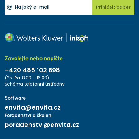
Přihlásit odběr
Zavolejte nebo napište
+420 485 102 698
(Po-Pa: 8.00 – 16.00)
Schéma telefonní ústředny
Software
envita@envita.cz
Poradenství a školení
poradenstvi@envita.cz