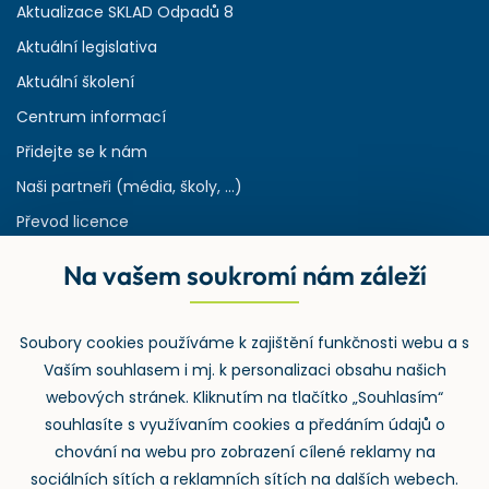
Aktualizace SKLAD Odpadů 8
Aktuální legislativa
Aktuální školení
Centrum informací
Přidejte se k nám
Naši partneři (média, školy, ...)
Převod licence
Reference
Na vašem soukromí nám záleží
Rejstřík používaných zkratek v odpadech
HW & SW požadavky pro náš IS
Soubory cookies používáme k zajištění funkčnosti webu a s
Zpětný odběr
Vaším souhlasem i mj. k personalizaci obsahu našich
webových stránek. Kliknutím na tlačítko „Souhlasím“
souhlasíte s využívaním cookies a předáním údajů o
chování na webu pro zobrazení cílené reklamy na
sociálních sítích a reklamních sítích na dalších webech.