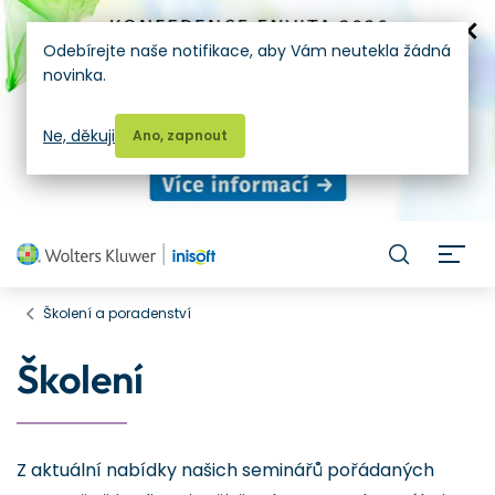
Odebírejte naše notifikace, aby Vám neutekla žádná
novinka.
Ne, děkuji
Ano, zapnout
H
Školení a poradenství
Školení
Z aktuální nabídky našich seminářů pořádaných