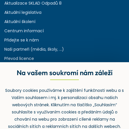
Aktualizace SKLAD Odpadů 8
Aktuální legislativa
Aktuální školení
Centrum informací
Přidejte se k nám
Naši partneři (média, školy, ...)
Převod licence
Reference
Na vašem soukromí nám záleží
Rejstřík používaných zkratek v odpadech
HW & SW požadavky pro náš IS
Soubory cookies používáme k zajištění funkčnosti webu a s
Zpětný odběr
Vaším souhlasem i mj. k personalizaci obsahu našich
webových stránek. Kliknutím na tlačítko „Souhlasím“
souhlasíte s využívaním cookies a předáním údajů o
chování na webu pro zobrazení cílené reklamy na
sociálních sítích a reklamních sítích na dalších webech.