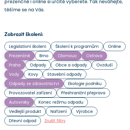
prezenčně i online si určitě vyberete. Tak neváhejte,
těšíme se na Vás.
Zobrazit školení:
Legislativní školení
Školení k programům
Online
Prezenčně
Brno
Olomouc
Ostrava
Praha
Odpady
Obce a odpady
Ovzduší
Vody
Kovy
Stavební odpady
Odpady ze zdravotnictví
Ekologie podniku
Provozovatel zařízení
Přeshraniční přeprava
Autovraky
Konec režimu odpadu
Vedlejší produkt
Nařízení
Výrobce
Dřevní odpad
Zrušit filtry