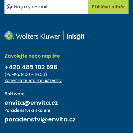
Přihlásit odběr
Zavolejte nebo napište
+420 485 102 698
(Po-Pa: 8.00 – 16.00)
Schéma telefonní ústředny
Software
envita@envita.cz
Poradenství a školení
poradenstvi@envita.cz