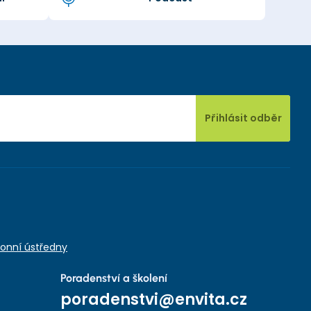
Přihlásit odběr
onní ústředny
Poradenství a školení
poradenstvi@envita.cz