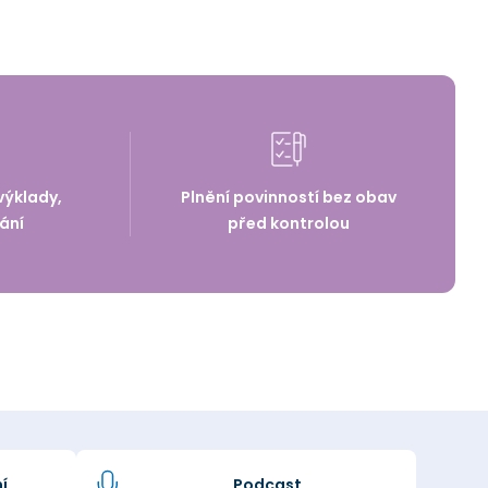
výklady,
Plnění povinností bez obav
ání
před kontrolou
í
Podcast