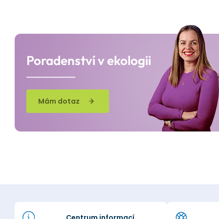
Poradenství v ekologii
Mám dotaz
Centrum informací