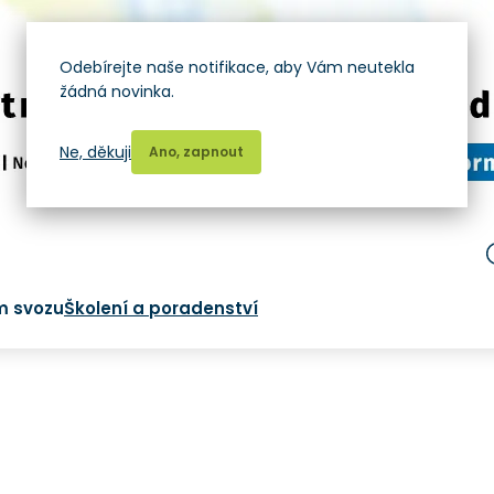
Odebírejte naše notifikace, aby Vám neutekla
žádná novinka.
Ne, děkuji
Ano, zapnout
m svozu
Školení a poradenství