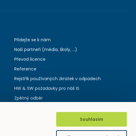
Přidejte se k nám
Naši partneři (média, školy, ...)
Převod licence
Reference
Rejstřík používaných zkratek v odpadech
HW & SW požadavky pro náš IS
Zpětný odběr
Souhlasím