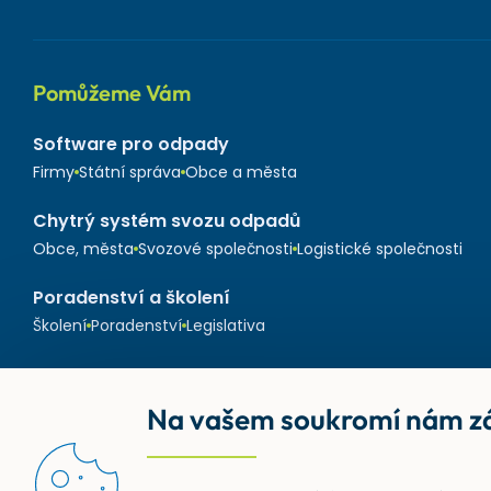
Pomůžeme Vám
Software pro odpady
Firmy
Státní správa
Obce a města
Chytrý systém svozu odpadů
Obce, města
Svozové společnosti
Logistické společnosti
Poradenství a školení
Školení
Poradenství
Legislativa
Na vašem soukromí nám zá