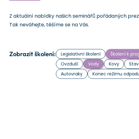
Z aktuální nabídky našich seminářů pořádaných prezen
Tak neváhejte, těšíme se na Vás.
Zobrazit školení:
Legislativní školení
Školení k p
Ovzduší
Vody
Kovy
Stav
Autovraky
Konec režimu odpad