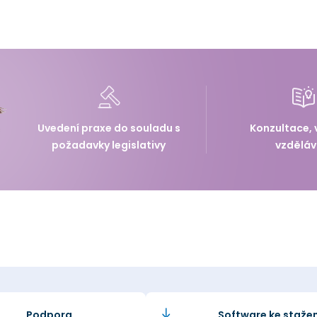
Uvedení praxe do souladu s
Konzultace, 
požadavky legislativy
vzděláv
Podpora
Software ke stažen