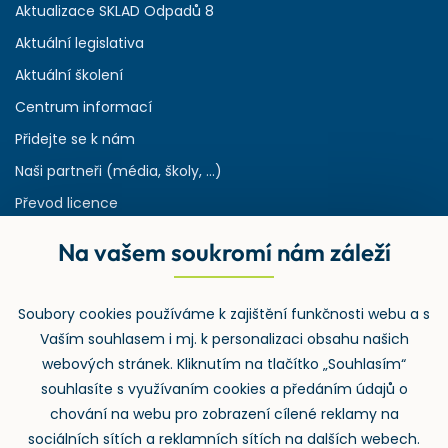
Aktualizace SKLAD Odpadů 8
Aktuální legislativa
Aktuální školení
Centrum informací
Přidejte se k nám
Naši partneři (média, školy, ...)
Převod licence
Reference
Na vašem soukromí nám záleží
Rejstřík používaných zkratek v odpadech
HW & SW požadavky pro náš IS
Soubory cookies používáme k zajištění funkčnosti webu a s
Zpětný odběr
Vaším souhlasem i mj. k personalizaci obsahu našich
webových stránek. Kliknutím na tlačítko „Souhlasím“
souhlasíte s využívaním cookies a předáním údajů o
chování na webu pro zobrazení cílené reklamy na
sociálních sítích a reklamních sítích na dalších webech.