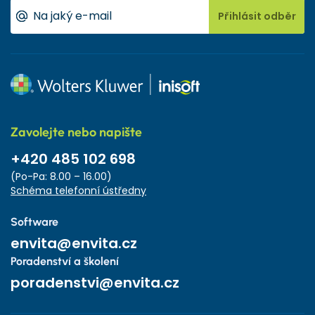
Přihlásit odběr
Zavolejte nebo napište
+420 485 102 698
(Po-Pa: 8.00 – 16.00)
Schéma telefonní ústředny
Software
envita@envita.cz
Poradenství a školení
poradenstvi@envita.cz