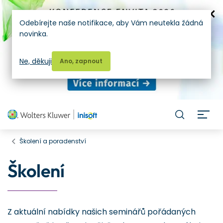
Odebírejte naše notifikace, aby Vám neutekla žádná
novinka.
Ne, děkuji
Ano, zapnout
H
Školení a poradenství
Školení
Z aktuální nabídky našich seminářů pořádaných