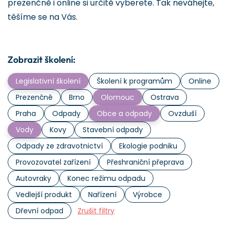
prezenčně i online si určitě vyberete. Tak neváhejte,
těšíme se na Vás.
Zobrazit školení:
Legislativní školení
Školení k programům
Online
Prezenčně
Brno
Olomouc
Ostrava
Praha
Odpady
Obce a odpady
Ovzduší
Vody
Kovy
Stavební odpady
Odpady ze zdravotnictví
Ekologie podniku
Provozovatel zařízení
Přeshraniční přeprava
Autovraky
Konec režimu odpadu
Vedlejší produkt
Nařízení
Výrobce
Dřevní odpad
Zrušit filtry