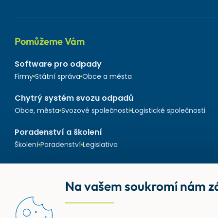
Pomůžeme Vám
Software pro odpady
Firmy
Státní správa
Obce a města
Chytrý systém svozu odpadů
Obce, města
Svozové společnosti
Logistické společnosti
Poradenství a školení
Školení
Poradenství
Legislativa
Na vašem soukromí nám zá