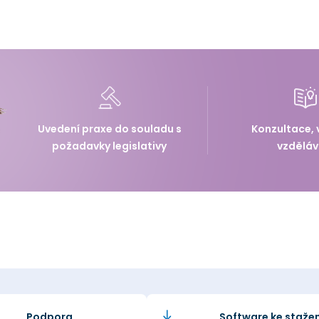
Uvedení praxe do souladu s
Konzultace, 
požadavky legislativy
vzděláv
Podpora
Software ke stažen