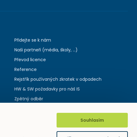
Přidejte se k nám
Naši partneři (média, školy, ...)
Převod licence
Reference
Rejstřík používaných zkratek v odpadech
HW & SW požadavky pro náš IS
Zpětný odběr
Souhlasím