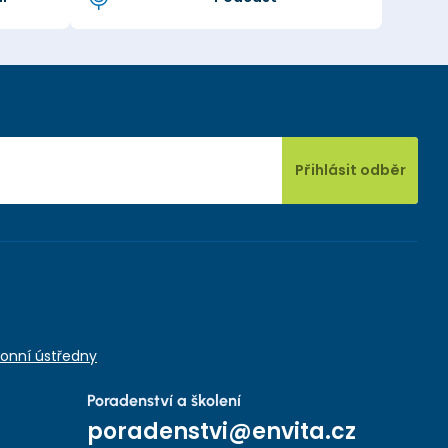
Přihlásit odběr
onní ústředny
Poradenství a školení
poradenstvi@envita.cz