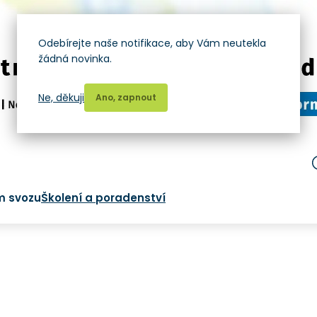
Odebírejte naše notifikace, aby Vám neutekla
žádná novinka.
Ne, děkuji
Ano, zapnout
m svozu
Školení a poradenství