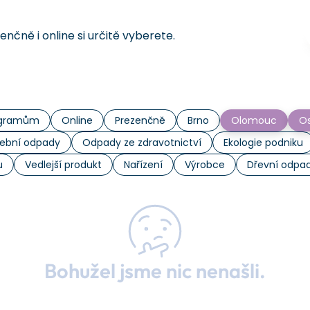
čně i online si určitě vyberete.
rogramům
Online
Prezenčně
Brno
Olomouc
Os
ební odpady
Odpady ze zdravotnictví
Ekologie podniku
u
Vedlejší produkt
Nařízení
Výrobce
Dřevní odpa
Bohužel jsme nic nenašli.