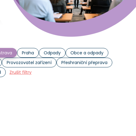
trava
Praha
Odpady
Obce a odpady
Provozovatel zařízení
Přeshraniční přeprava
d
Zrušit filtry