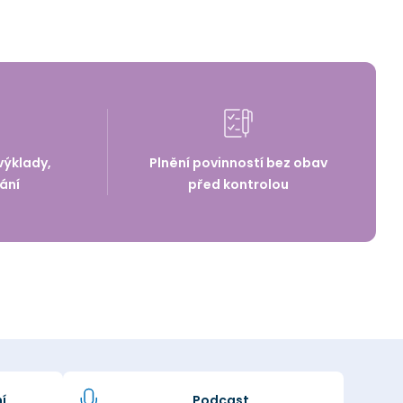
výklady,
Plnění povinností bez obav
ání
před kontrolou
í
Podcast