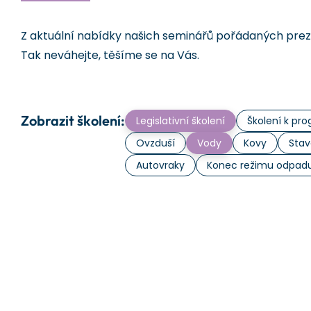
Z aktuální nabídky našich seminářů pořádaných prezen
Tak neváhejte, těšíme se na Vás.
Zobrazit školení:
Legislativní školení
Školení k p
Ovzduší
Vody
Kovy
Stav
Autovraky
Konec režimu odpad