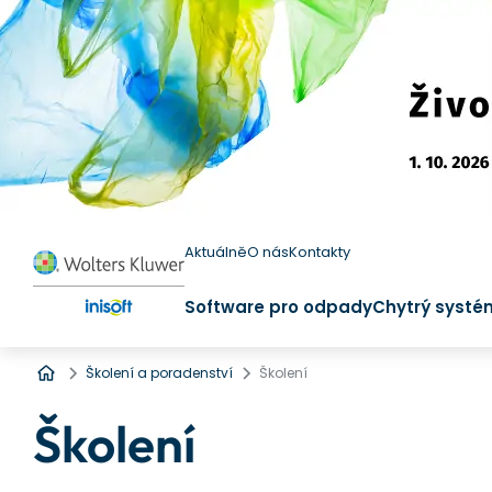
Aktuálně
O nás
Kontakty
Software pro odpady
Chytrý systé
Úvod
Školení a poradenství
Školení
Školení