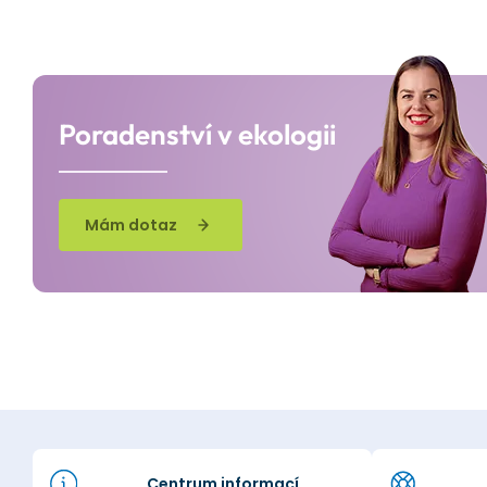
Poradenství v ekologii
Mám dotaz
Centrum informací