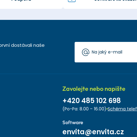
první dostávali naše
Zavolejte nebo napište
+420 485 102 698
(Po-Pa: 8.00 – 16.00)
Schéma telef
Software
envita@envita.cz