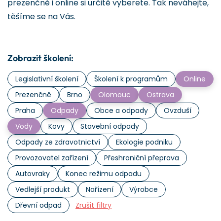
prezenčně i online si určitě vyberete. Tak neváhejte,
těšíme se na Vás.
Zobrazit školení:
Legislativní školení
Školení k programům
Online
Prezenčně
Brno
Olomouc
Ostrava
Praha
Odpady
Obce a odpady
Ovzduší
Vody
Kovy
Stavební odpady
Odpady ze zdravotnictví
Ekologie podniku
Provozovatel zařízení
Přeshraniční přeprava
Autovraky
Konec režimu odpadu
Vedlejší produkt
Nařízení
Výrobce
Dřevní odpad
Zrušit filtry