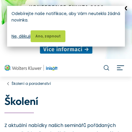
Odebírejte naše notifikace, aby Vám neutekla žádná
novinka.
Ne, děkuji
Ano, zapnout
H
Školení a poradenství
Školení
Z aktuální nabídky našich seminářů pořádaných