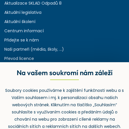
Aktualizace SKLAD Odpadů 8
Aktuální legislativa
Aktuální školení
Centrum informací
Přidejte se k nám
Naši partneři (média, školy, ...)
Převod licence
Reference
Na vašem soukromí nám záleží
Rejstřík používaných zkratek v odpadech
HW & SW požadavky pro náš IS
Soubory cookies používáme k zajištění funkčnosti webu a s
Zpětný odběr
Vaším souhlasem i mj. k personalizaci obsahu našich
webových stránek. Kliknutím na tlačítko „Souhlasím“
souhlasíte s využívaním cookies a předáním údajů o
chování na webu pro zobrazení cílené reklamy na
sociálních sítích a reklamních sítích na dalších webech.