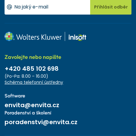
Přihlásit odběr
Zavolejte nebo napište
+420 485 102 698
(Po-Pa: 8.00 – 16.00)
Schéma telefonní ústředny
Software
envita@envita.cz
Poradenství a školení
poradenstvi@envita.cz