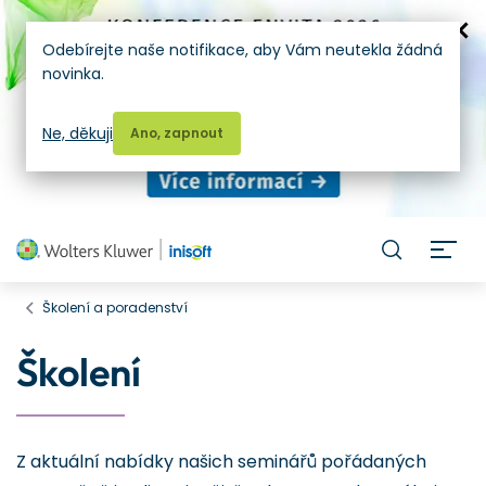
Odebírejte naše notifikace, aby Vám neutekla žádná
novinka.
Ne, děkuji
Ano, zapnout
H
Školení a poradenství
Školení
Z aktuální nabídky našich seminářů pořádaných