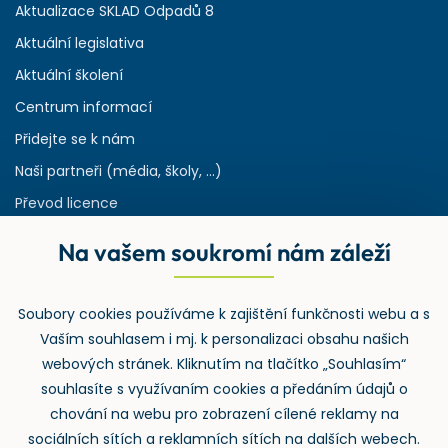
Aktualizace SKLAD Odpadů 8
Aktuální legislativa
Aktuální školení
Centrum informací
Přidejte se k nám
Naši partneři (média, školy, ...)
Převod licence
Reference
Na vašem soukromí nám záleží
Rejstřík používaných zkratek v odpadech
HW & SW požadavky pro náš IS
Soubory cookies používáme k zajištění funkčnosti webu a s
Zpětný odběr
Vaším souhlasem i mj. k personalizaci obsahu našich
webových stránek. Kliknutím na tlačítko „Souhlasím“
souhlasíte s využívaním cookies a předáním údajů o
chování na webu pro zobrazení cílené reklamy na
sociálních sítích a reklamních sítích na dalších webech.