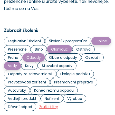
prezenčně i online si určitě vyberete. Tak neváhejte,
těšíme se na Vás.
Zobrazit školení:
Legislativní školení
Školení k programům
Online
Prezenčně
Brno
Olomouc
Ostrava
Praha
Odpady
Obce a odpady
Ovzduší
Vody
Kovy
Stavební odpady
Odpady ze zdravotnictví
Ekologie podniku
Provozovatel zařízení
Přeshraniční přeprava
Autovraky
Konec režimu odpadu
Vedlejší produkt
Nařízení
Výrobce
Dřevní odpad
Zrušit filtry