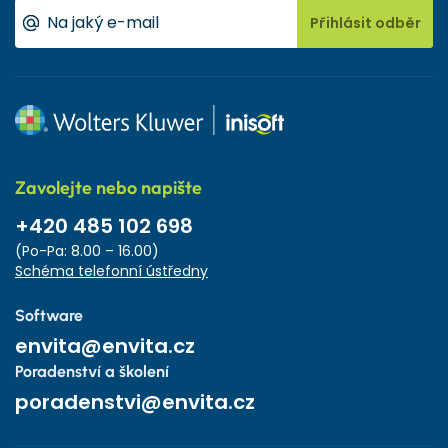
Přihlásit odběr
Zavolejte nebo napište
+420 485 102 698
(Po-Pa: 8.00 – 16.00)
Schéma telefonní ústředny
Software
envita@envita.cz
Poradenství a školení
poradenstvi@envita.cz