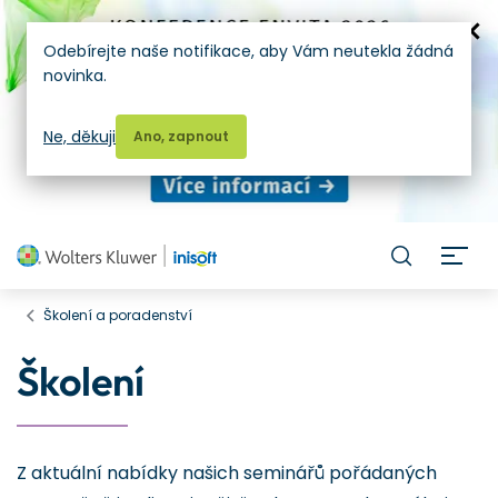
Odebírejte naše notifikace, aby Vám neutekla žádná
novinka.
Ne, děkuji
Ano, zapnout
H
Školení a poradenství
Školení
Z aktuální nabídky našich seminářů pořádaných