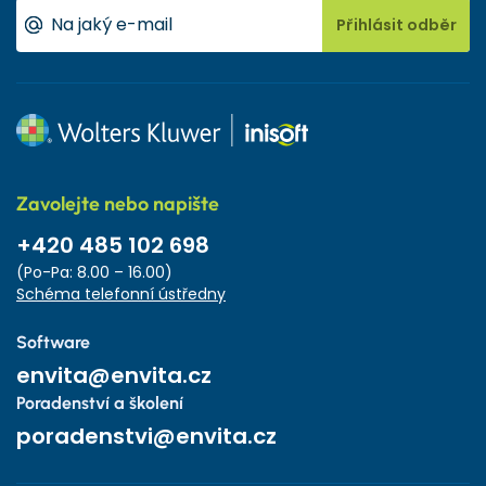
Přihlásit odběr
Zavolejte nebo napište
+420 485 102 698
(Po-Pa: 8.00 – 16.00)
Schéma telefonní ústředny
Software
envita@envita.cz
Poradenství a školení
poradenstvi@envita.cz