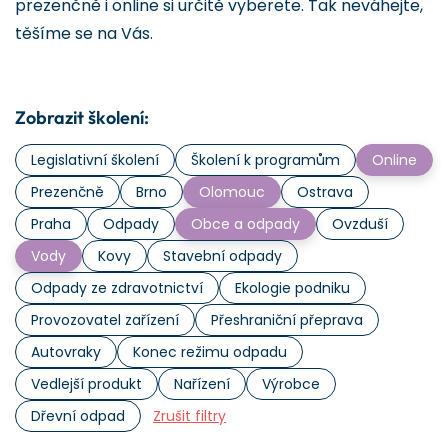
prezenčně i online si určitě vyberete. Tak neváhejte,
těšíme se na Vás.
Zobrazit školení:
Legislativní školení
Školení k programům
Online
Prezenčně
Brno
Olomouc
Ostrava
Praha
Odpady
Obce a odpady
Ovzduší
Vody
Kovy
Stavební odpady
Odpady ze zdravotnictví
Ekologie podniku
Provozovatel zařízení
Přeshraniční přeprava
Autovraky
Konec režimu odpadu
Vedlejší produkt
Nařízení
Výrobce
Dřevní odpad
Zrušit filtry