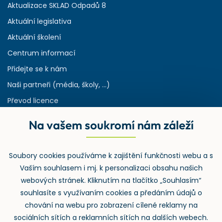
Aktualizace SKLAD Odpadů 8
Aktuální legislativa
Aktuální školení
Centrum informací
Přidejte se k nám
Naši partneři (média, školy, ...)
Převod licence
Reference
Na vašem soukromí nám záleží
Rejstřík používaných zkratek v odpadech
HW & SW požadavky pro náš IS
Soubory cookies používáme k zajištění funkčnosti webu a s
Zpětný odběr
Vaším souhlasem i mj. k personalizaci obsahu našich
webových stránek. Kliknutím na tlačítko „Souhlasím“
souhlasíte s využívaním cookies a předáním údajů o
chování na webu pro zobrazení cílené reklamy na
sociálních sítích a reklamních sítích na dalších webech.