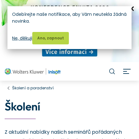
Odebírejte naše notifikace, aby Vám neutekla žádná
novinka.
Ne, děkuji
Ano, zapnout
H
Školení a poradenství
Školení
Z aktuální nabídky našich seminářů pořádaných