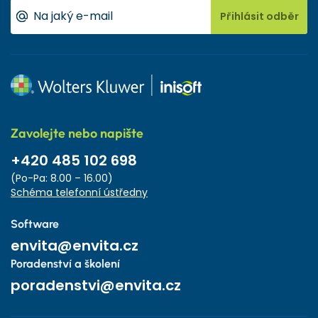
Přihlásit odběr
Zavolejte nebo napište
+420 485 102 698
(Po-Pa: 8.00 – 16.00)
Schéma telefonní ústředny
Software
envita@envita.cz
Poradenství a školení
poradenstvi@envita.cz