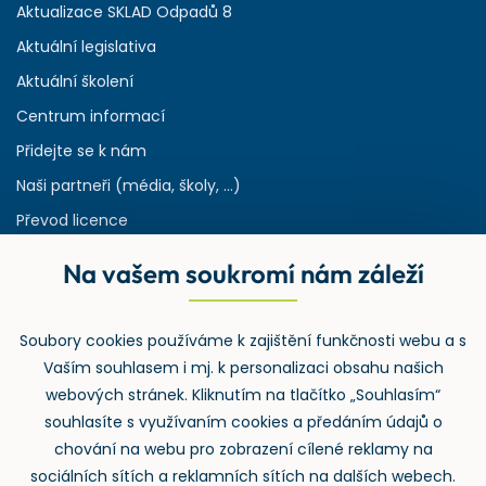
Aktualizace SKLAD Odpadů 8
Aktuální legislativa
Aktuální školení
Centrum informací
Přidejte se k nám
Naši partneři (média, školy, ...)
Převod licence
Reference
Na vašem soukromí nám záleží
Rejstřík používaných zkratek v odpadech
HW & SW požadavky pro náš IS
Soubory cookies používáme k zajištění funkčnosti webu a s
Zpětný odběr
Vaším souhlasem i mj. k personalizaci obsahu našich
webových stránek. Kliknutím na tlačítko „Souhlasím“
souhlasíte s využívaním cookies a předáním údajů o
chování na webu pro zobrazení cílené reklamy na
sociálních sítích a reklamních sítích na dalších webech.