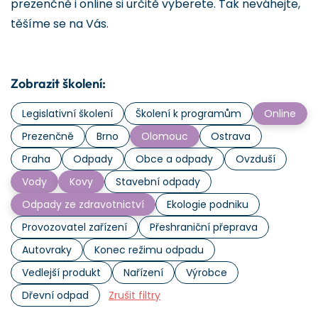
prezenčně i online si určitě vyberete. Tak neváhejte,
těšíme se na Vás.
Zobrazit školení:
Legislativní školení
Školení k programům
Online
Prezenčně
Brno
Olomouc
Ostrava
Praha
Odpady
Obce a odpady
Ovzduší
Vody
Kovy
Stavební odpady
Odpady ze zdravotnictví
Ekologie podniku
Provozovatel zařízení
Přeshraniční přeprava
Autovraky
Konec režimu odpadu
Vedlejší produkt
Nařízení
Výrobce
Dřevní odpad
Zrušit filtry