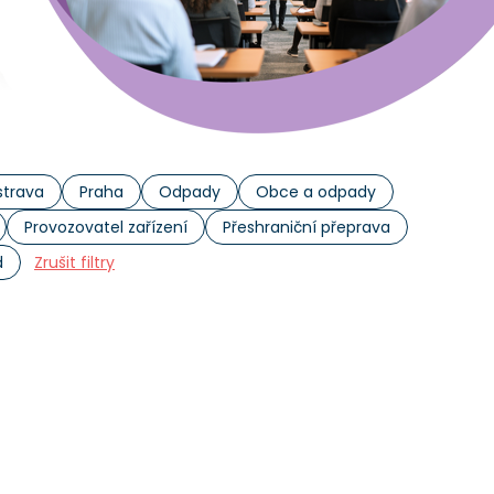
trava
Praha
Odpady
Obce a odpady
Provozovatel zařízení
Přeshraniční přeprava
d
Zrušit filtry