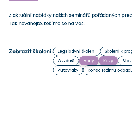
Z aktuální nabídky našich seminářů pořádaných prezen
Tak neváhejte, těšíme se na Vás.
Zobrazit školení:
Legislativní školení
Školení k p
Ovzduší
Vody
Kovy
Stav
Autovraky
Konec režimu odpad