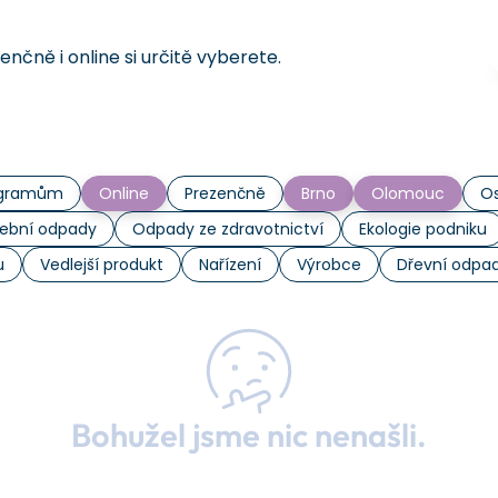
čně i online si určitě vyberete.
rogramům
Online
Prezenčně
Brno
Olomouc
Os
ební odpady
Odpady ze zdravotnictví
Ekologie podniku
u
Vedlejší produkt
Nařízení
Výrobce
Dřevní odpa
Bohužel jsme nic nenašli.