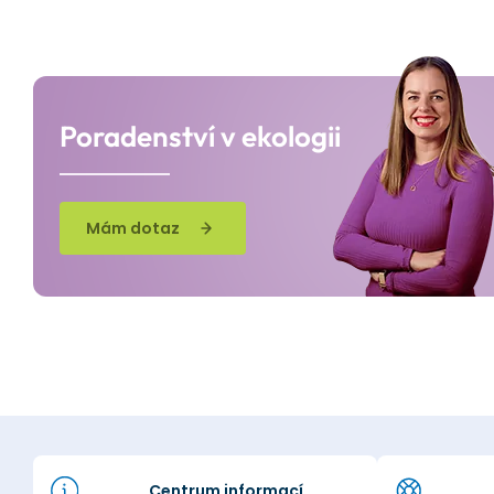
Poradenství v ekologii
Mám dotaz
Centrum informací