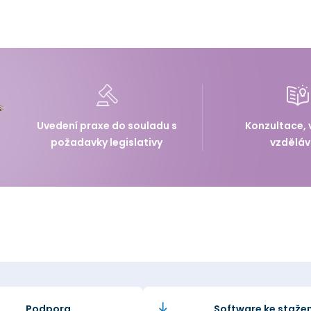
Uvedení praxe do souladu s
Konzultace, 
požadavky legislativy
vzděláv
Podpora
Software ke stažen