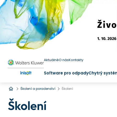
Aktuálně
O nás
Kontakty
Software pro odpady
Chytrý systé
Úvod
Školení a poradenství
Školení
Školení