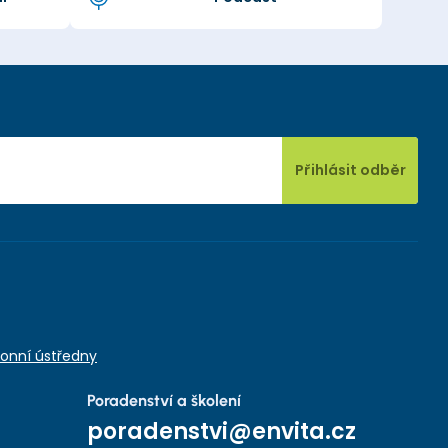
Přihlásit odběr
onní ústředny
Poradenství a školení
poradenstvi@envita.cz