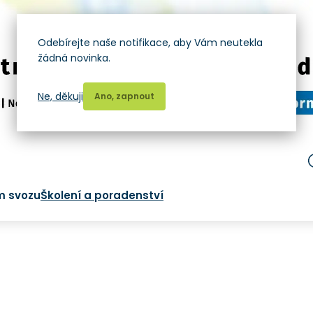
Odebírejte naše notifikace, aby Vám neutekla
žádná novinka.
Ne, děkuji
Ano, zapnout
m svozu
Školení a poradenství