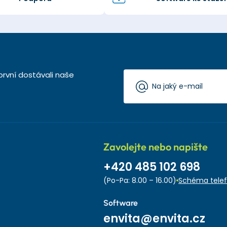
první dostávali naše
Zavolejte nebo napište
+420 485 102 698
(Po-Pa: 8.00 – 16.00)
Schéma telef
Software
envita@envita.cz