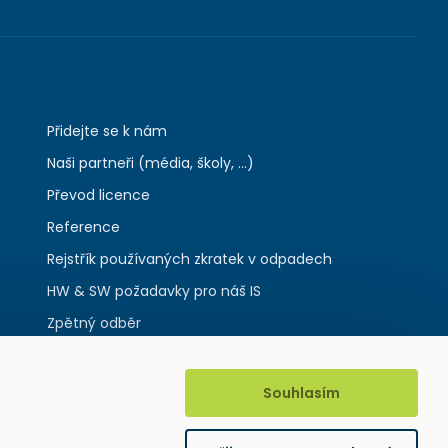
Přidejte se k nám
Naši partneři (média, školy, ...)
Převod licence
Reference
Rejstřík používaných zkratek v odpadech
HW & SW požadavky pro náš IS
Zpětný odběr
Souhlasím