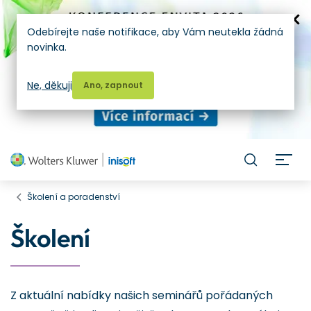
Odebírejte naše notifikace, aby Vám neutekla žádná
novinka.
Ne, děkuji
Ano, zapnout
H
Školení a poradenství
Školení
Z aktuální nabídky našich seminářů pořádaných