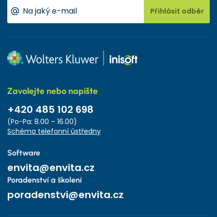
Přihlásit odběr
Zavolejte nebo napište
+420 485 102 698
(Po-Pa: 8.00 – 16.00)
Schéma telefonní ústředny
Software
envita@envita.cz
Poradenství a školení
poradenstvi@envita.cz