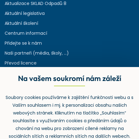
Aktualizace SKLAD Odpadů 8
Aktuální legislativa
Aktuální školení
Centrum informací
Přidejte se k nám
Naši partneři (média, školy, ...)
Převod licence
Reference
Na vašem soukromí nám záleží
Rejstřík používaných zkratek v odpadech
HW & SW požadavky pro náš IS
Soubory cookies používáme k zajištění funkčnosti webu a s
Zpětný odběr
Vaším souhlasem i mj. k personalizaci obsahu našich
webových stránek. Kliknutím na tlačítko „Souhlasím“
souhlasíte s využívaním cookies a předáním údajů o
chování na webu pro zobrazení cílené reklamy na
sociálních sítích a reklamních sítích na dalších webech.