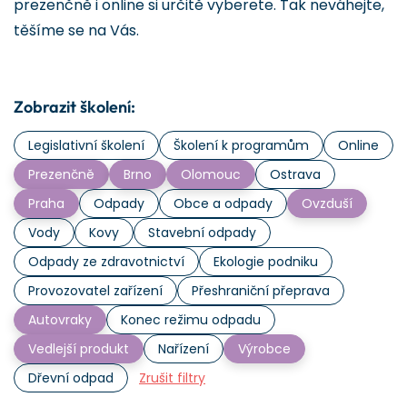
prezenčně i online si určitě vyberete. Tak neváhejte,
těšíme se na Vás.
Zobrazit školení:
Legislativní školení
Školení k programům
Online
Prezenčně
Brno
Olomouc
Ostrava
Praha
Odpady
Obce a odpady
Ovzduší
Vody
Kovy
Stavební odpady
Odpady ze zdravotnictví
Ekologie podniku
Provozovatel zařízení
Přeshraniční přeprava
Autovraky
Konec režimu odpadu
Vedlejší produkt
Nařízení
Výrobce
Dřevní odpad
Zrušit filtry