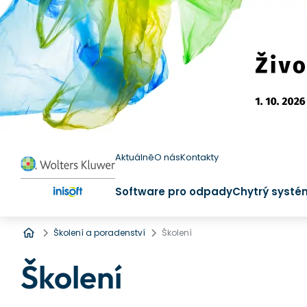
Aktuálně
O nás
Kontakty
Software pro odpady
Chytrý systé
Úvod
Školení a poradenství
Školení
Školení