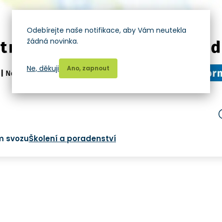
Odebírejte naše notifikace, aby Vám neutekla
žádná novinka.
Ne, děkuji
Ano, zapnout
m svozu
Školení a poradenství