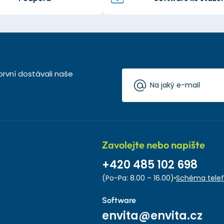
první dostávali naše
Zavolejte nebo napište
+420 485 102 698
(Po-Pa: 8.00 – 16.00)
Schéma telef
Software
envita@envita.cz