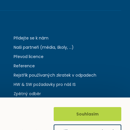
Přidejte se k nám
Naši partneři (média, školy, ...)
Převod licence
Reference
Rejstřík používaných zkratek v odpadech
HW & SW požadavky pro náš IS
Zpětný odběr
Souhlasím