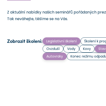
Z aktuální nabídky našich seminářů pořádaných prezen
Tak neváhejte, těšíme se na Vás.
Zobrazit školení:
Legislativní školení
Školení k p
Ovzduší
Vody
Kovy
Stav
Autovraky
Konec režimu odpad