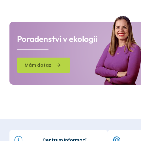
Poradenství v ekologii
Mám dotaz
Centrum informací