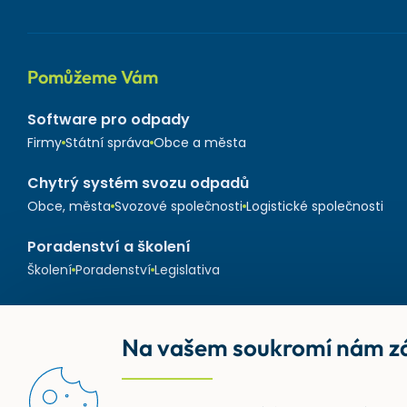
Pomůžeme Vám
Software pro odpady
Firmy
Státní správa
Obce a města
Chytrý systém svozu odpadů
Obce, města
Svozové společnosti
Logistické společnosti
Poradenství a školení
Školení
Poradenství
Legislativa
Na vašem soukromí nám zá