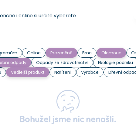
čně i online si určitě vyberete.
rogramům
Online
Prezenčně
Brno
Olomouc
Os
ební odpady
Odpady ze zdravotnictví
Ekologie podniku
u
Vedlejší produkt
Nařízení
Výrobce
Dřevní odpa
Bohužel jsme nic nenašli.