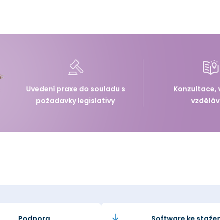
Uvedení praxe do souladu s
Konzultace, 
požadavky legislativy
vzděláv
Podpora
Software ke stažen