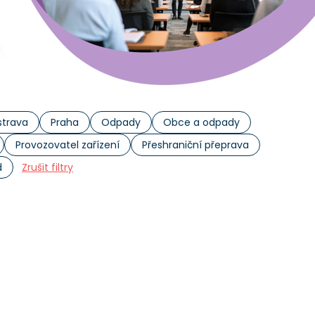
trava
Praha
Odpady
Obce a odpady
Provozovatel zařízení
Přeshraniční přeprava
d
Zrušit filtry