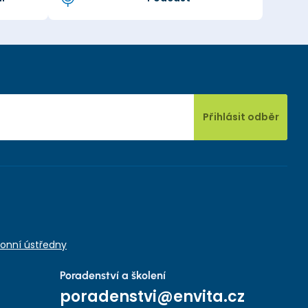
Přihlásit odběr
onní ústředny
Poradenství a školení
poradenstvi@envita.cz