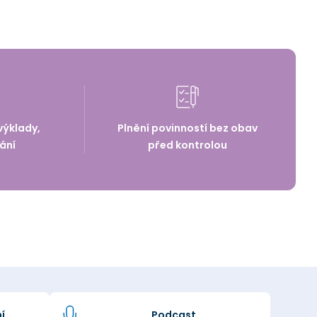
výklady,
Plnění povinností bez obav
ání
před kontrolou
í
Podcast