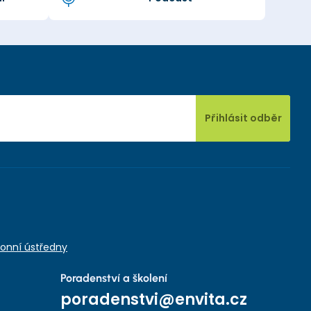
Přihlásit odběr
onní ústředny
Poradenství a školení
poradenstvi@envita.cz