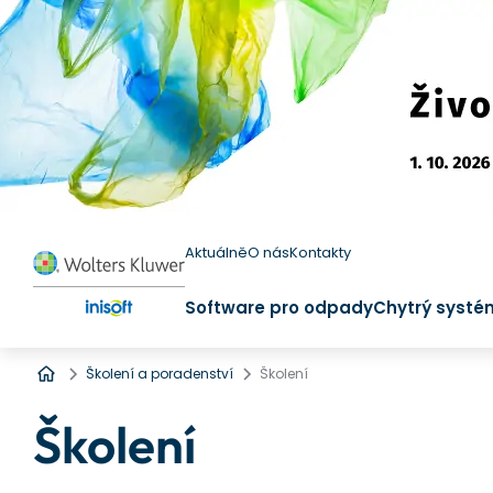
Aktuálně
O nás
Kontakty
Software pro odpady
Chytrý systé
Úvod
Školení a poradenství
Školení
Školení