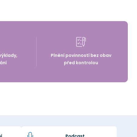
výklady,
Plnění povinností bez obav
ání
před kontrolou
í
Podcast