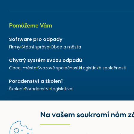
Pomůžeme Vám
Software pro odpady
Firmy
Státní správa
Obce a města
Chytrý systém svozu odpadů
Obce, města
Svozové společnosti
Logistické společnosti
Poradenství a školení
Školení
Poradenství
Legislativa
Na vašem soukromí nám zá