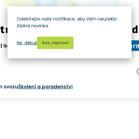
Odebírejte naše notifikace, aby Vám neutekla
žádná novinka.
Ne, děkuji
Ano, zapnout
m svozu
Školení a poradenství