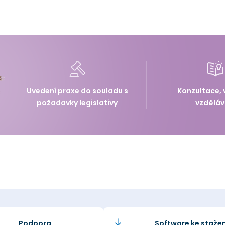
Uvedení praxe do souladu s
Konzultace, 
požadavky legislativy
vzděláv
Podpora
Software ke stažen