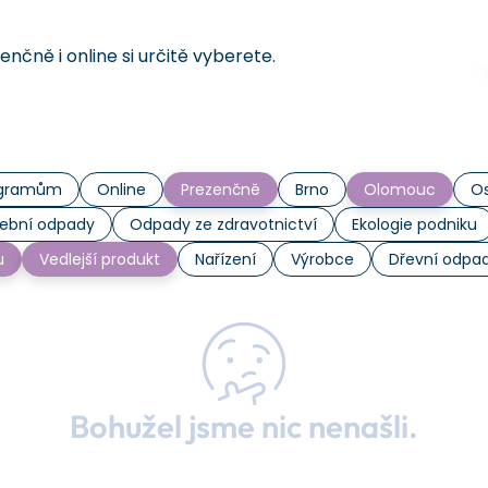
čně i online si určitě vyberete.
rogramům
Online
Prezenčně
Brno
Olomouc
Os
ební odpady
Odpady ze zdravotnictví
Ekologie podniku
u
Vedlejší produkt
Nařízení
Výrobce
Dřevní odpa
Bohužel jsme nic nenašli.