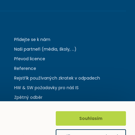
Přidejte se k nám
Naši partneři (média, školy, ...)
Převod licence
Reference
Rejstřík používaných zkratek v odpadech
HW & SW požadavky pro náš IS
Zpětný odběr
Souhlasím