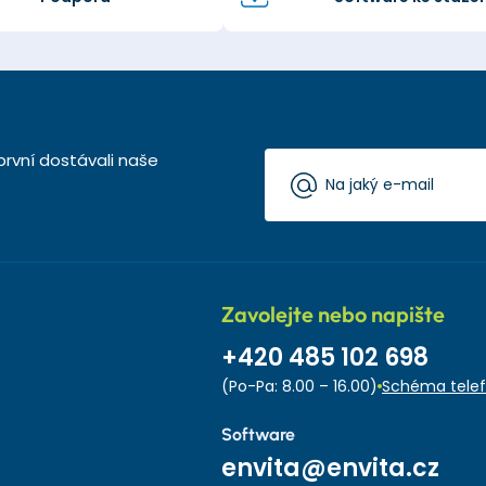
první dostávali naše
Zavolejte nebo napište
+420 485 102 698
(Po-Pa: 8.00 – 16.00)
Schéma telef
Software
envita@envita.cz