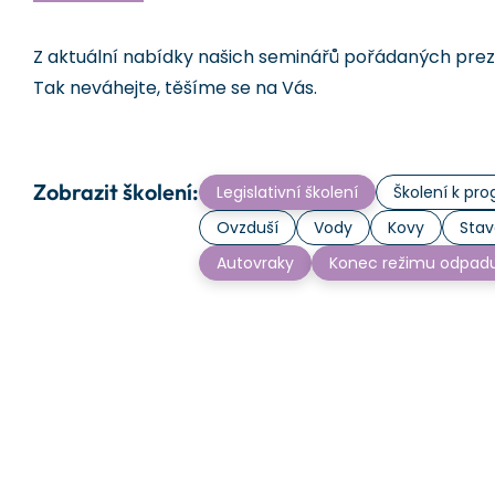
Z aktuální nabídky našich seminářů pořádaných prezen
Tak neváhejte, těšíme se na Vás.
Zobrazit školení:
Legislativní školení
Školení k p
Ovzduší
Vody
Kovy
Stav
Autovraky
Konec režimu odpad