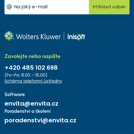
Přihlásit odběr
Zavolejte nebo napište
+420 485 102 698
(Po-Pa: 8.00 – 16.00)
Schéma telefonní ústředny
Software
envita@envita.cz
Poradenství a školení
poradenstvi@envita.cz