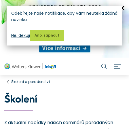
Odebírejte naše notifikace, aby Vám neutekla žádná
novinka.
Ne, děkuji
Ano, zapnout
H
Školení a poradenství
Školení
Z aktuální nabídky našich seminářů pořádaných