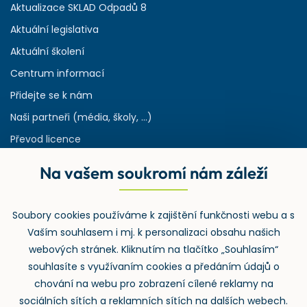
Aktualizace SKLAD Odpadů 8
Aktuální legislativa
Aktuální školení
Centrum informací
Přidejte se k nám
Naši partneři (média, školy, ...)
Převod licence
Reference
Na vašem soukromí nám záleží
Rejstřík používaných zkratek v odpadech
HW & SW požadavky pro náš IS
Soubory cookies používáme k zajištění funkčnosti webu a s
Zpětný odběr
Vaším souhlasem i mj. k personalizaci obsahu našich
webových stránek. Kliknutím na tlačítko „Souhlasím“
souhlasíte s využívaním cookies a předáním údajů o
chování na webu pro zobrazení cílené reklamy na
sociálních sítích a reklamních sítích na dalších webech.