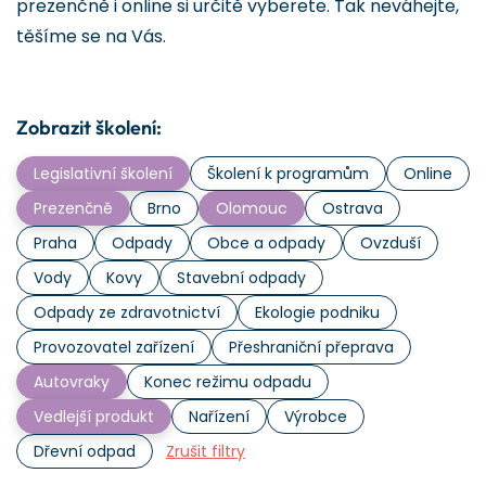
prezenčně i online si určitě vyberete. Tak neváhejte,
těšíme se na Vás.
Zobrazit školení:
Legislativní školení
Školení k programům
Online
Prezenčně
Brno
Olomouc
Ostrava
Praha
Odpady
Obce a odpady
Ovzduší
Vody
Kovy
Stavební odpady
Odpady ze zdravotnictví
Ekologie podniku
Provozovatel zařízení
Přeshraniční přeprava
Autovraky
Konec režimu odpadu
Vedlejší produkt
Nařízení
Výrobce
Dřevní odpad
Zrušit filtry