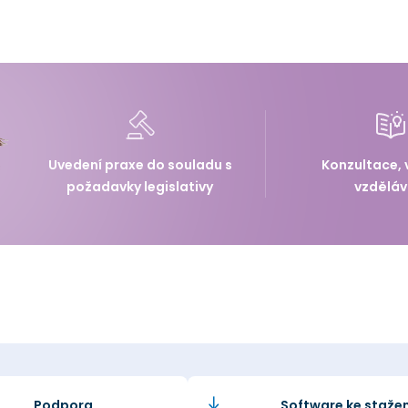
Uvedení praxe do souladu s
Konzultace, 
požadavky legislativy
vzděláv
Podpora
Software ke stažen