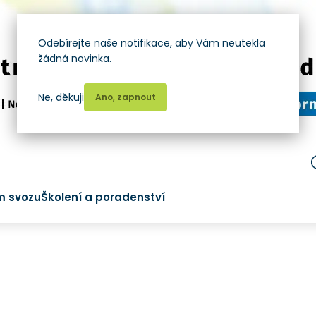
Odebírejte naše notifikace, aby Vám neutekla
žádná novinka.
Ne, děkuji
Ano, zapnout
m svozu
Školení a poradenství