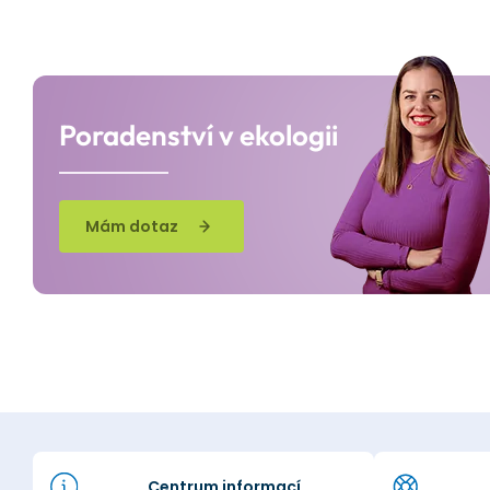
Poradenství v ekologii
Mám dotaz
Centrum informací