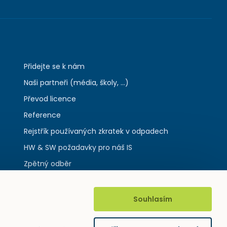
Přidejte se k nám
Naši partneři (média, školy, ...)
Převod licence
Reference
Rejstřík používaných zkratek v odpadech
HW & SW požadavky pro náš IS
Zpětný odběr
Souhlasím