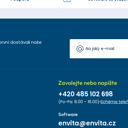
první dostávali naše
Zavolejte nebo napište
+420 485 102 698
(Po-Pa: 8.00 – 16.00)
Schéma telef
Software
envita@envita.cz