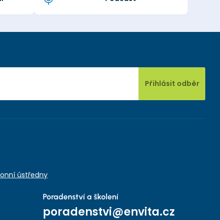
Přihlásit odběr
onní ústředny
Poradenství a školení
poradenstvi@envita.cz