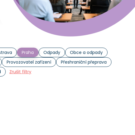
trava
Praha
Odpady
Obce a odpady
Provozovatel zařízení
Přeshraniční přeprava
d
Zrušit filtry