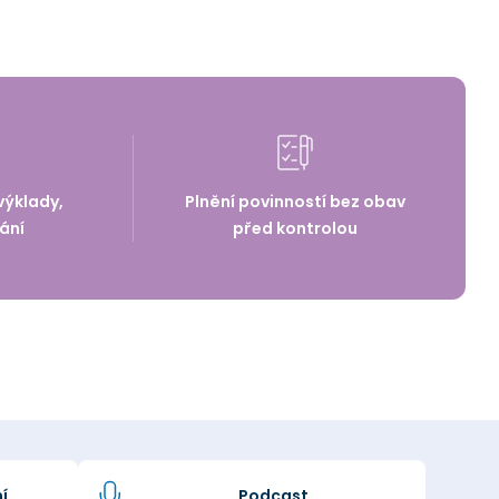
výklady,
Plnění povinností bez obav
ání
před kontrolou
í
Podcast