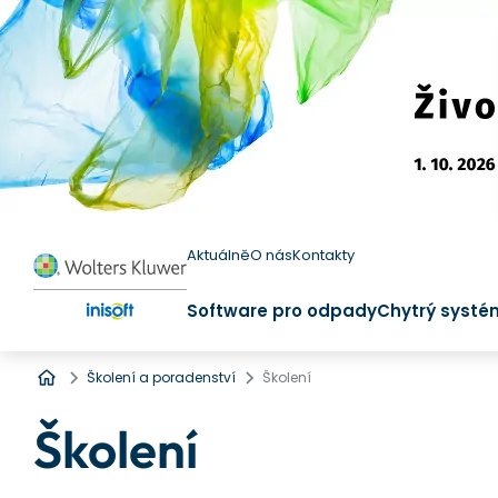
Aktuálně
O nás
Kontakty
Software pro odpady
Chytrý systé
Úvod
Školení a poradenství
Školení
Školení