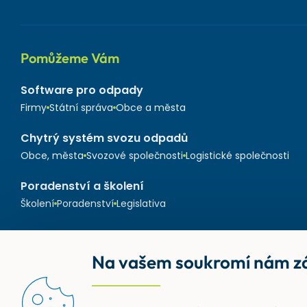
Pomůžeme Vám
Software pro odpady
Firmy
Státní správa
Obce a města
Chytrý systém svozu odpadů
Obce, města
Svozové společnosti
Logistické společnosti
Poradenství a školení
Školení
Poradenství
Legislativa
Na vašem soukromí nám zá