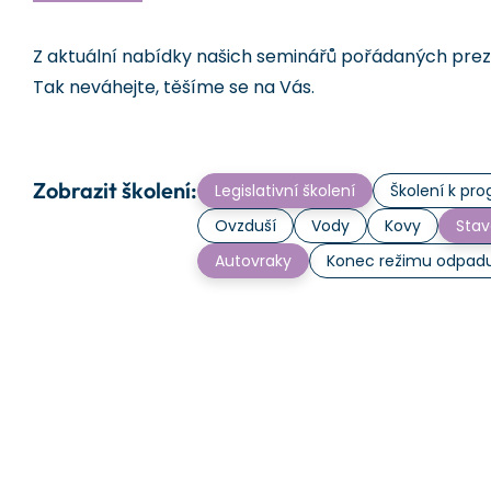
Z aktuální nabídky našich seminářů pořádaných prezen
Tak neváhejte, těšíme se na Vás.
Zobrazit školení:
Legislativní školení
Školení k p
Ovzduší
Vody
Kovy
Stav
Autovraky
Konec režimu odpad