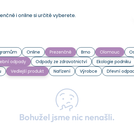
čně i online si určitě vyberete.
rogramům
Online
Prezenčně
Brno
Olomouc
Os
ební odpady
Odpady ze zdravotnictví
Ekologie podniku
u
Vedlejší produkt
Nařízení
Výrobce
Dřevní odpa
Bohužel jsme nic nenašli.