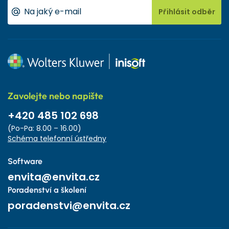
Přihlásit odběr
Zavolejte nebo napište
+420 485 102 698
(Po-Pa: 8.00 – 16.00)
Schéma telefonní ústředny
Software
envita@envita.cz
Poradenství a školení
poradenstvi@envita.cz