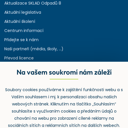
Aktualizace SKLAD Odpadů 8
Aktuální legislativa
Aktuální školení
Centrum informací
Přidejte se k nám
Naši partneři (média, školy, ...)
Převod licence
Reference
Na vašem soukromí nám záleží
Rejstřík používaných zkratek v odpadech
HW & SW požadavky pro náš IS
Soubory cookies používáme k zajištění funkčnosti webu a s
Zpětný odběr
Vaším souhlasem i mj. k personalizaci obsahu našich
webových stránek. Kliknutím na tlačítko „Souhlasím“
souhlasíte s využívaním cookies a předáním údajů o
chování na webu pro zobrazení cílené reklamy na
sociálních sítích a reklamních sítích na dalších webech.