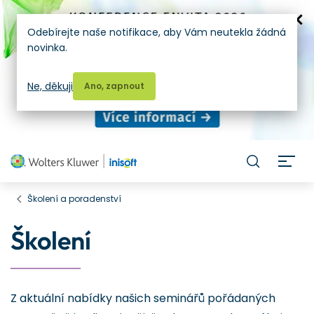
Odebírejte naše notifikace, aby Vám neutekla žádná
novinka.
Ne, děkuji
Ano, zapnout
H
Školení a poradenství
Školení
Z aktuální nabídky našich seminářů pořádaných