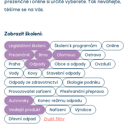
prezenčně i online si určitě vyberete. Tak neváhejte,
těšíme se na Vás.
Zobrazit školení:
Legislativní školení
Školení k programům
Online
Prezenčně
Brno
Olomouc
Ostrava
Praha
Odpady
Obce a odpady
Ovzduší
Vody
Kovy
Stavební odpady
Odpady ze zdravotnictví
Ekologie podniku
Provozovatel zařízení
Přeshraniční přeprava
Autovraky
Konec režimu odpadu
Vedlejší produkt
Nařízení
Výrobce
Dřevní odpad
Zrušit filtry