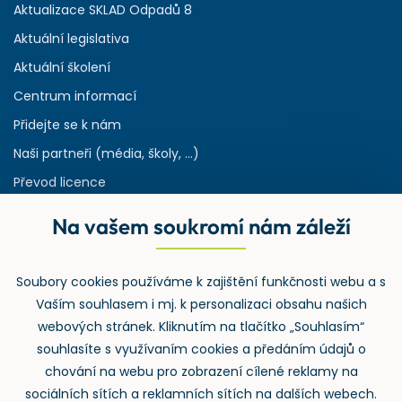
Aktualizace SKLAD Odpadů 8
Aktuální legislativa
Aktuální školení
Centrum informací
Přidejte se k nám
Naši partneři (média, školy, ...)
Převod licence
Reference
Na vašem soukromí nám záleží
Rejstřík používaných zkratek v odpadech
HW & SW požadavky pro náš IS
Soubory cookies používáme k zajištění funkčnosti webu a s
Zpětný odběr
Vaším souhlasem i mj. k personalizaci obsahu našich
webových stránek. Kliknutím na tlačítko „Souhlasím“
souhlasíte s využívaním cookies a předáním údajů o
chování na webu pro zobrazení cílené reklamy na
sociálních sítích a reklamních sítích na dalších webech.