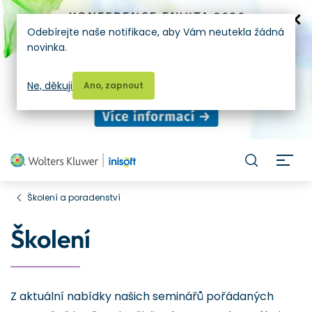
Odebírejte naše notifikace, aby Vám neutekla žádná
novinka.
Ne, děkuji
Ano, zapnout
H
Školení a poradenství
Školení
Z aktuální nabídky našich seminářů pořádaných