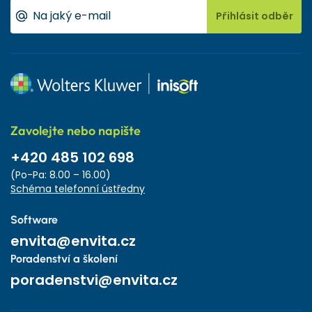
Přihlásit odběr
Zavolejte nebo napište
+420 485 102 698
(Po-Pa: 8.00 – 16.00)
Schéma telefonní ústředny
Software
envita@envita.cz
Poradenství a školení
poradenstvi@envita.cz