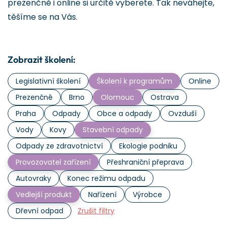
prezenčně i online si určitě vyberete. Tak neváhejte,
těšíme se na Vás.
Zobrazit školení:
Legislativní školení
Školení k programům
Online
Prezenčně
Brno
Olomouc
Ostrava
Praha
Odpady
Obce a odpady
Ovzduší
Vody
Kovy
Stavební odpady
Odpady ze zdravotnictví
Ekologie podniku
Provozovatel zařízení
Přeshraniční přeprava
Autovraky
Konec režimu odpadu
Vedlejší produkt
Nařízení
Výrobce
Dřevní odpad
Zrušit filtry