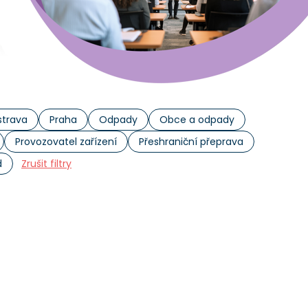
trava
Praha
Odpady
Obce a odpady
Provozovatel zařízení
Přeshraniční přeprava
d
Zrušit filtry