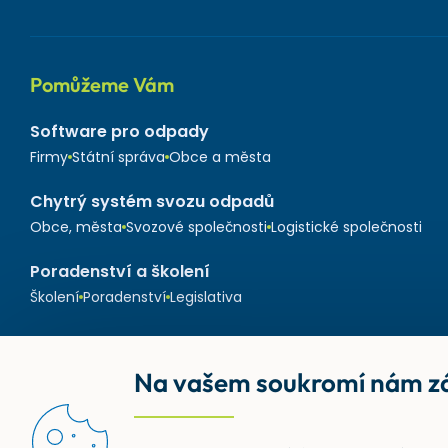
Pomůžeme Vám
Software pro odpady
Firmy
Státní správa
Obce a města
Chytrý systém svozu odpadů
Obce, města
Svozové společnosti
Logistické společnosti
Poradenství a školení
Školení
Poradenství
Legislativa
Na vašem soukromí nám zá