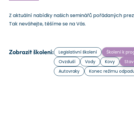
Z aktuální nabídky našich seminářů pořádaných prezen
Tak neváhejte, těšíme se na Vás.
Zobrazit školení:
Legislativní školení
Školení k p
Ovzduší
Vody
Kovy
Stav
Autovraky
Konec režimu odpad