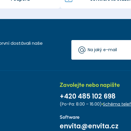
první dostávali naše
Zavolejte nebo napište
+420 485 102 698
(Po-Pa: 8.00 – 16.00)
Schéma telef
Software
envita@envita.cz