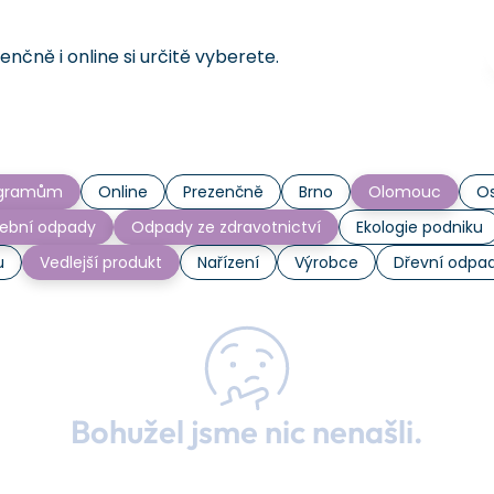
čně i online si určitě vyberete.
rogramům
Online
Prezenčně
Brno
Olomouc
Os
ební odpady
Odpady ze zdravotnictví
Ekologie podniku
u
Vedlejší produkt
Nařízení
Výrobce
Dřevní odpa
Bohužel jsme nic nenašli.