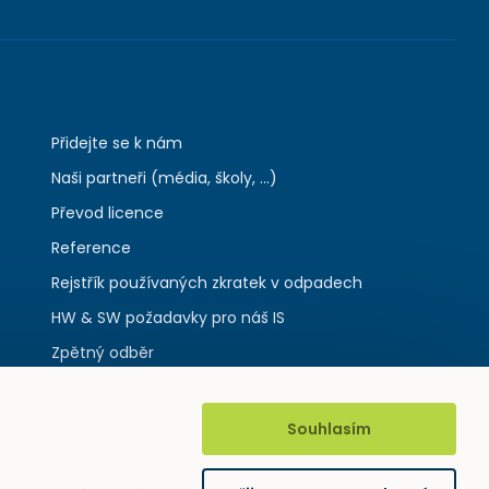
Přidejte se k nám
Naši partneři (média, školy, ...)
Převod licence
Reference
Rejstřík používaných zkratek v odpadech
HW & SW požadavky pro náš IS
Zpětný odběr
Souhlasím