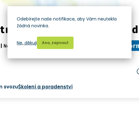
Odebírejte naše notifikace, aby Vám neutekla
žádná novinka.
Ne, děkuji
Ano, zapnout
m svozu
Školení a poradenství