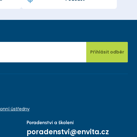
Přihlásit odběr
onní ústředny
Poradenství a školení
poradenstvi@envita.cz