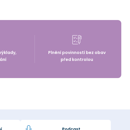
výklady,
Plnění povinností bez obav
ání
před kontrolou
í
Podcast