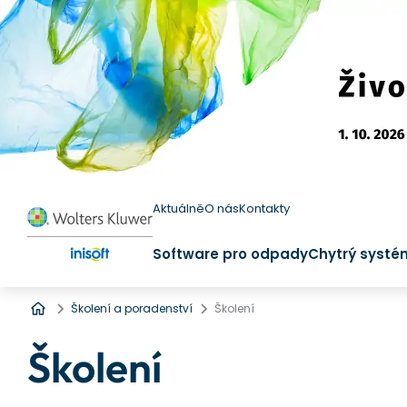
Aktuálně
O nás
Kontakty
Software pro odpady
Chytrý systé
Úvod
Školení a poradenství
Školení
Školení