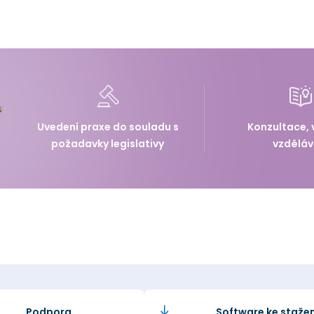
Uvedení praxe do souladu s
Konzultace, 
požadavky legislativy
vzděláv
Podpora
Software ke stažen