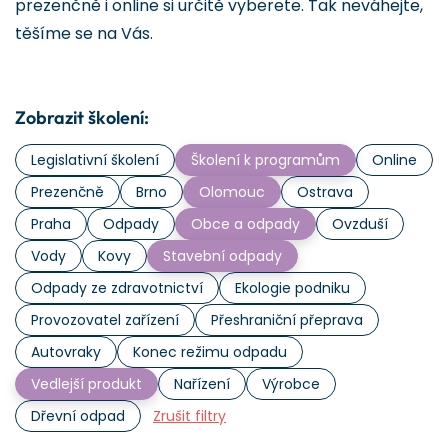
prezenčně i online si určitě vyberete. Tak neváhejte,
těšíme se na Vás.
Zobrazit školení:
Legislativní školení
Školení k programům
Online
Prezenčně
Brno
Olomouc
Ostrava
Praha
Odpady
Obce a odpady
Ovzduší
Vody
Kovy
Stavební odpady
Odpady ze zdravotnictví
Ekologie podniku
Provozovatel zařízení
Přeshraniční přeprava
Autovraky
Konec režimu odpadu
Vedlejší produkt
Nařízení
Výrobce
Dřevní odpad
Zrušit filtry