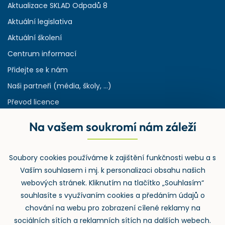
Aktualizace SKLAD Odpadů 8
Aktuální legislativa
Aktuální školení
Centrum informací
Přidejte se k nám
Naši partneři (média, školy, ...)
Převod licence
Reference
Na vašem soukromí nám záleží
Rejstřík používaných zkratek v odpadech
HW & SW požadavky pro náš IS
Soubory cookies používáme k zajištění funkčnosti webu a s
Zpětný odběr
Vaším souhlasem i mj. k personalizaci obsahu našich
webových stránek. Kliknutím na tlačítko „Souhlasím“
souhlasíte s využívaním cookies a předáním údajů o
chování na webu pro zobrazení cílené reklamy na
sociálních sítích a reklamních sítích na dalších webech.