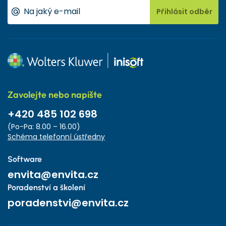
Přihlásit odběr
Zavolejte nebo napište
+420 485 102 698
(Po-Pa: 8.00 – 16.00)
Schéma telefonní ústředny
Software
envita@envita.cz
Poradenství a školení
poradenstvi@envita.cz