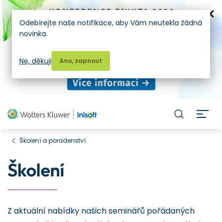
Odebírejte naše notifikace, aby Vám neutekla žádná
novinka.
Ne, děkuji
Ano, zapnout
H
Školení a poradenství
Školení
Z aktuální nabídky našich seminářů pořádaných