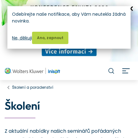
Odebírejte naše notifikace, aby Vám neutekla žádná
novinka.
Ne, děkuji
Ano, zapnout
H
Školení a poradenství
Školení
Z aktuální nabídky našich seminářů pořádaných