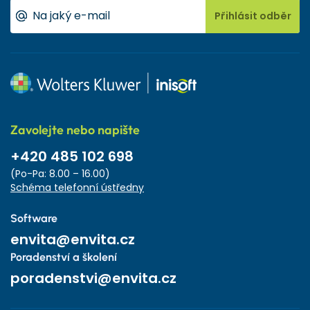
Přihlásit odběr
Zavolejte nebo napište
+420 485 102 698
(Po-Pa: 8.00 – 16.00)
Schéma telefonní ústředny
Software
envita@envita.cz
Poradenství a školení
poradenstvi@envita.cz