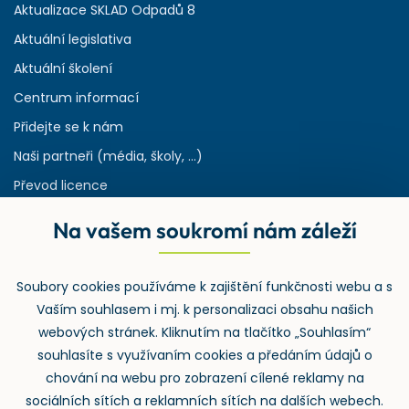
Aktualizace SKLAD Odpadů 8
Aktuální legislativa
Aktuální školení
Centrum informací
Přidejte se k nám
Naši partneři (média, školy, ...)
Převod licence
Reference
Na vašem soukromí nám záleží
Rejstřík používaných zkratek v odpadech
HW & SW požadavky pro náš IS
Soubory cookies používáme k zajištění funkčnosti webu a s
Zpětný odběr
Vaším souhlasem i mj. k personalizaci obsahu našich
webových stránek. Kliknutím na tlačítko „Souhlasím“
souhlasíte s využívaním cookies a předáním údajů o
chování na webu pro zobrazení cílené reklamy na
sociálních sítích a reklamních sítích na dalších webech.