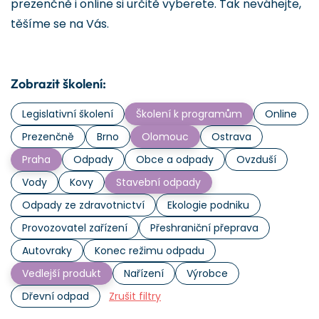
prezenčně i online si určitě vyberete. Tak neváhejte,
těšíme se na Vás.
Zobrazit školení:
Legislativní školení
Školení k programům
Online
Prezenčně
Brno
Olomouc
Ostrava
Praha
Odpady
Obce a odpady
Ovzduší
Vody
Kovy
Stavební odpady
Odpady ze zdravotnictví
Ekologie podniku
Provozovatel zařízení
Přeshraniční přeprava
Autovraky
Konec režimu odpadu
Vedlejší produkt
Nařízení
Výrobce
Dřevní odpad
Zrušit filtry