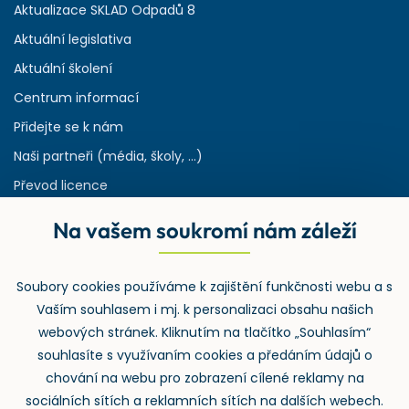
Aktualizace SKLAD Odpadů 8
Aktuální legislativa
Aktuální školení
Centrum informací
Přidejte se k nám
Naši partneři (média, školy, ...)
Převod licence
Reference
Na vašem soukromí nám záleží
Rejstřík používaných zkratek v odpadech
HW & SW požadavky pro náš IS
Soubory cookies používáme k zajištění funkčnosti webu a s
Zpětný odběr
Vaším souhlasem i mj. k personalizaci obsahu našich
webových stránek. Kliknutím na tlačítko „Souhlasím“
souhlasíte s využívaním cookies a předáním údajů o
chování na webu pro zobrazení cílené reklamy na
sociálních sítích a reklamních sítích na dalších webech.