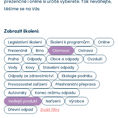
prezenčně i online si určitě vyberete. Tak neváhejte,
těšíme se na Vás.
Zobrazit školení:
Legislativní školení
Školení k programům
Online
Prezenčně
Brno
Olomouc
Ostrava
Praha
Odpady
Obce a odpady
Ovzduší
Vody
Kovy
Stavební odpady
Odpady ze zdravotnictví
Ekologie podniku
Provozovatel zařízení
Přeshraniční přeprava
Autovraky
Konec režimu odpadu
Vedlejší produkt
Nařízení
Výrobce
Dřevní odpad
Zrušit filtry