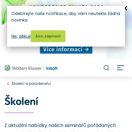
Odebírejte naše notifikace, aby Vám neutekla žádná
novinka.
Ne, děkuji
Ano, zapnout
H
Školení a poradenství
Školení
Z aktuální nabídky našich seminářů pořádaných