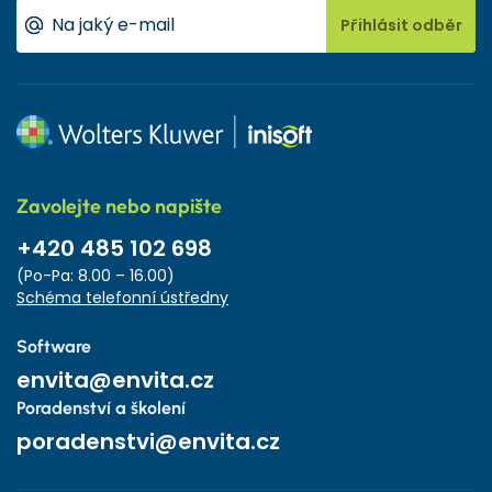
Přihlásit odběr
Zavolejte nebo napište
+420 485 102 698
(Po-Pa: 8.00 – 16.00)
Schéma telefonní ústředny
Software
envita@envita.cz
Poradenství a školení
poradenstvi@envita.cz