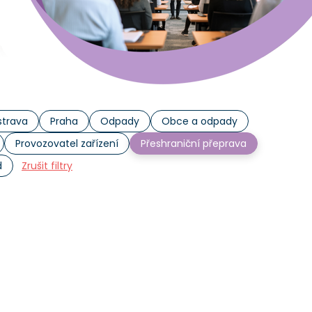
trava
Praha
Odpady
Obce a odpady
Provozovatel zařízení
Přeshraniční přeprava
d
Zrušit filtry