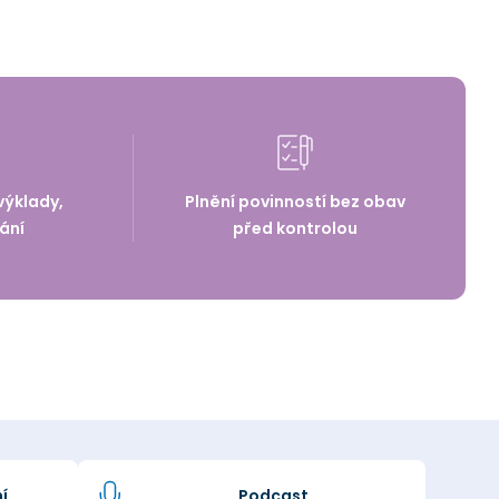
výklady,
Plnění povinností bez obav
ání
před kontrolou
í
Podcast