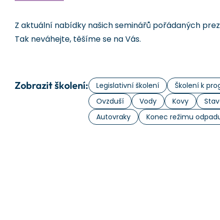
Z aktuální nabídky našich seminářů pořádaných prezen
Tak neváhejte, těšíme se na Vás.
Zobrazit školení:
Legislativní školení
Školení k p
Ovzduší
Vody
Kovy
Stav
Autovraky
Konec režimu odpad