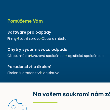
Pomůžeme Vám
Software pro odpady
Firmy
Státní správa
Obce a města
Chytrý systém svozu odpadů
Obce, města
Svozové společnosti
Logistické společnosti
Poradenství a školení
Školení
Poradenství
Legislativa
Na vašem soukromí nám zá