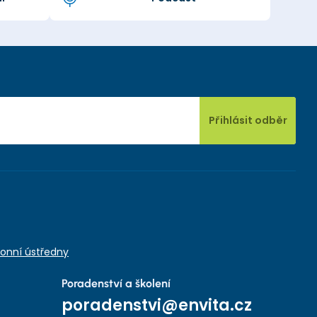
Přihlásit odběr
onní ústředny
Poradenství a školení
poradenstvi@envita.cz