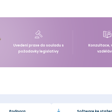
Uvedení praxe do souladu s
Konzultace, 
požadavky legislativy
vzděláv
Podpora
Software ke stažen