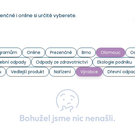
čně i online si určitě vyberete.
rogramům
Online
Prezenčně
Brno
Olomouc
Os
ební odpady
Odpady ze zdravotnictví
Ekologie podniku
u
Vedlejší produkt
Nařízení
Výrobce
Dřevní odpa
Bohužel jsme nic nenašli.