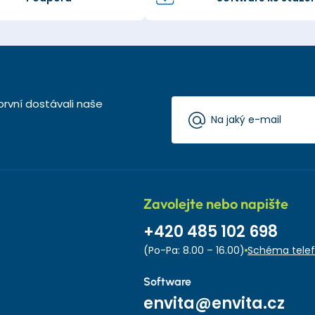
první dostávali naše
Zavolejte nebo napište
+420 485 102 698
(Po-Pa: 8.00 – 16.00)
Schéma telef
Software
envita@envita.cz