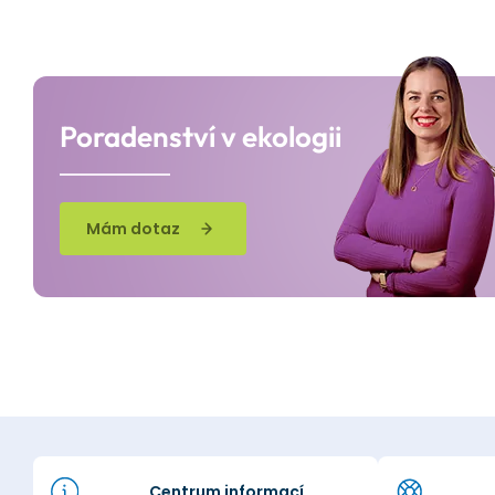
Poradenství v ekologii
Mám dotaz
Centrum informací