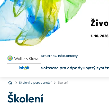
Aktuálně
O nás
Kontakty
Software pro odpady
Chytrý systé
Úvod
Školení a poradenství
Školení
Školení