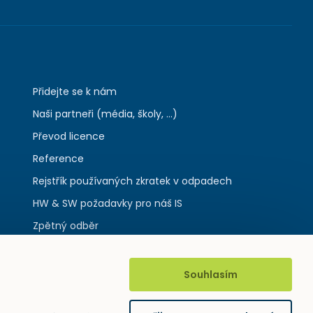
Přidejte se k nám
Naši partneři (média, školy, ...)
Převod licence
Reference
Rejstřík používaných zkratek v odpadech
HW & SW požadavky pro náš IS
Zpětný odběr
Souhlasím