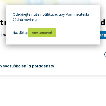
Odebírejte naše notifikace, aby Vám neutekla
žádná novinka.
Ne, děkuji
Ano, zapnout
m svozu
Školení a poradenství