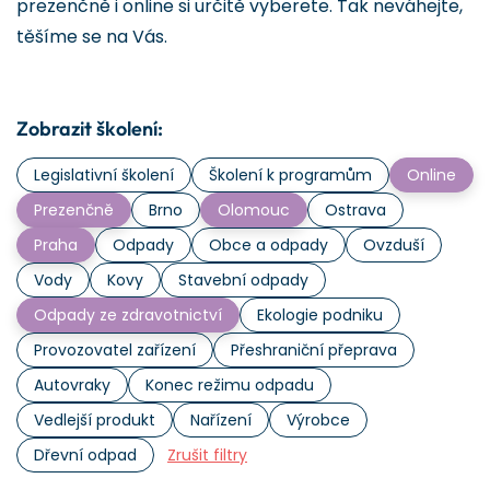
prezenčně i online si určitě vyberete. Tak neváhejte,
těšíme se na Vás.
Zobrazit školení:
Legislativní školení
Školení k programům
Online
Prezenčně
Brno
Olomouc
Ostrava
Praha
Odpady
Obce a odpady
Ovzduší
Vody
Kovy
Stavební odpady
Odpady ze zdravotnictví
Ekologie podniku
Provozovatel zařízení
Přeshraniční přeprava
Autovraky
Konec režimu odpadu
Vedlejší produkt
Nařízení
Výrobce
Dřevní odpad
Zrušit filtry