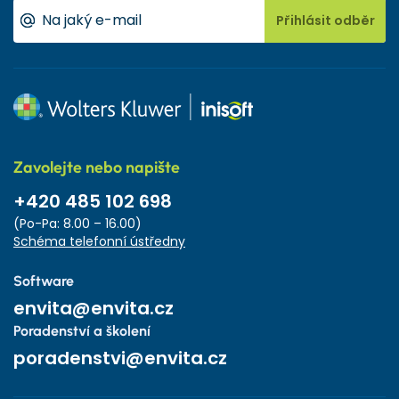
Přihlásit odběr
Zavolejte nebo napište
+420 485 102 698
(Po-Pa: 8.00 – 16.00)
Schéma telefonní ústředny
Software
envita@envita.cz
Poradenství a školení
poradenstvi@envita.cz