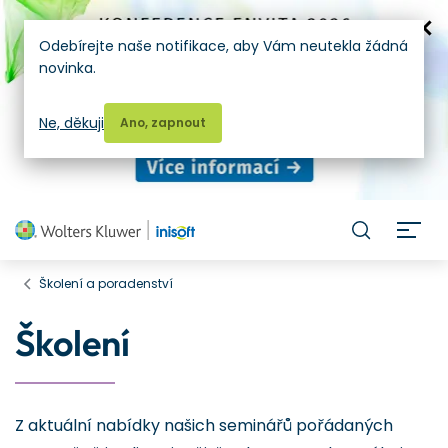
Odebírejte naše notifikace, aby Vám neutekla žádná
novinka.
Ne, děkuji
Ano, zapnout
H
Školení a poradenství
Školení
Z aktuální nabídky našich seminářů pořádaných