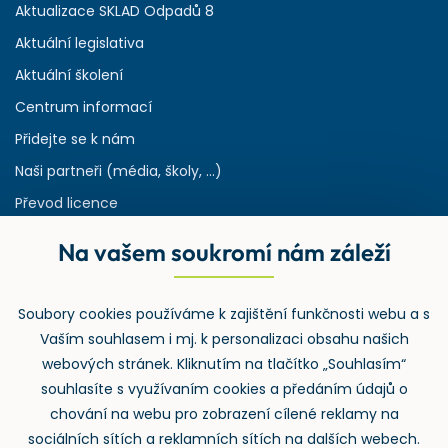
Aktualizace SKLAD Odpadů 8
Aktuální legislativa
Aktuální školení
Centrum informací
Přidejte se k nám
Naši partneři (média, školy, ...)
Převod licence
Reference
Na vašem soukromí nám záleží
Rejstřík používaných zkratek v odpadech
HW & SW požadavky pro náš IS
Soubory cookies používáme k zajištění funkčnosti webu a s
Zpětný odběr
Vaším souhlasem i mj. k personalizaci obsahu našich
webových stránek. Kliknutím na tlačítko „Souhlasím“
souhlasíte s využívaním cookies a předáním údajů o
chování na webu pro zobrazení cílené reklamy na
sociálních sítích a reklamních sítích na dalších webech.