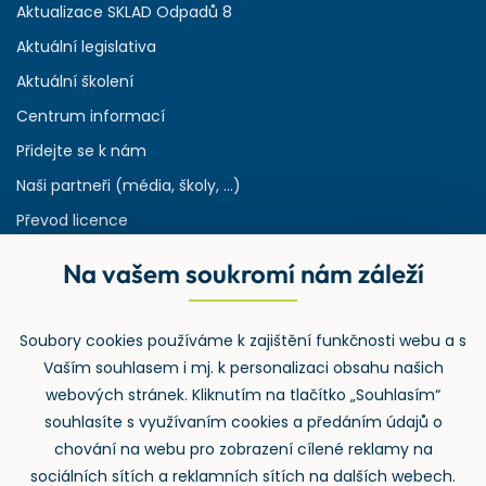
Aktualizace SKLAD Odpadů 8
Aktuální legislativa
Aktuální školení
Centrum informací
Přidejte se k nám
Naši partneři (média, školy, ...)
Převod licence
Reference
Na vašem soukromí nám záleží
Rejstřík používaných zkratek v odpadech
HW & SW požadavky pro náš IS
Soubory cookies používáme k zajištění funkčnosti webu a s
Zpětný odběr
Vaším souhlasem i mj. k personalizaci obsahu našich
webových stránek. Kliknutím na tlačítko „Souhlasím“
souhlasíte s využívaním cookies a předáním údajů o
chování na webu pro zobrazení cílené reklamy na
sociálních sítích a reklamních sítích na dalších webech.