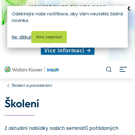
Odebírejte naše notifikace, aby Vám neutekla žádná
novinka.
Ne, děkuji
Ano, zapnout
H
Školení a poradenství
Školení
Z aktuální nabídky našich seminářů pořádaných