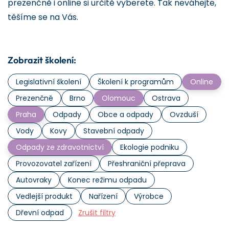
prezenčně i online si určitě vyberete. Tak neváhejte,
těšíme se na Vás.
Zobrazit školení:
Legislativní školení
Školení k programům
Online
Prezenčně
Brno
Olomouc
Ostrava
Praha
Odpady
Obce a odpady
Ovzduší
Vody
Kovy
Stavební odpady
Odpady ze zdravotnictví
Ekologie podniku
Provozovatel zařízení
Přeshraniční přeprava
Autovraky
Konec režimu odpadu
Vedlejší produkt
Nařízení
Výrobce
Dřevní odpad
Zrušit filtry