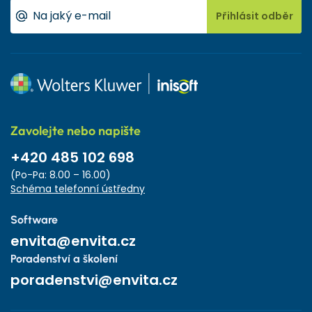
Přihlásit odběr
Zavolejte nebo napište
+420 485 102 698
(Po-Pa: 8.00 – 16.00)
Schéma telefonní ústředny
Software
envita@envita.cz
Poradenství a školení
poradenstvi@envita.cz