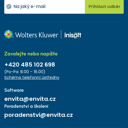
Přihlásit odběr
Zavolejte nebo napište
+420 485 102 698
(Po-Pa: 8.00 – 16.00)
Schéma telefonní ústředny
Software
envita@envita.cz
Poradenství a školení
poradenstvi@envita.cz