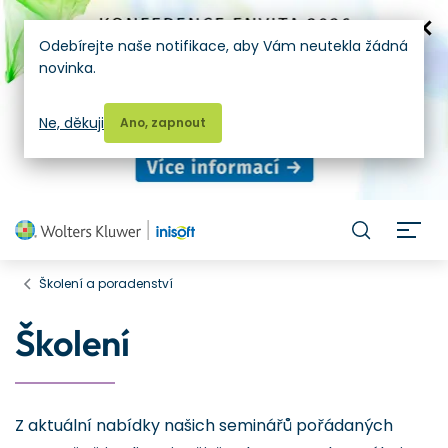
Odebírejte naše notifikace, aby Vám neutekla žádná
novinka.
Ne, děkuji
Ano, zapnout
H
Školení a poradenství
Školení
Z aktuální nabídky našich seminářů pořádaných