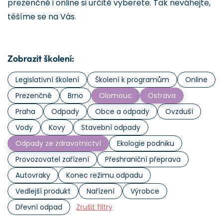
prezenčně i online si určitě vyberete. Tak neváhejte,
těšíme se na Vás.
Zobrazit školení:
Legislativní školení
Školení k programům
Online
Prezenčně
Brno
Olomouc
Ostrava
Praha
Odpady
Obce a odpady
Ovzduší
Vody
Kovy
Stavební odpady
Odpady ze zdravotnictví
Ekologie podniku
Provozovatel zařízení
Přeshraniční přeprava
Autovraky
Konec režimu odpadu
Vedlejší produkt
Nařízení
Výrobce
Dřevní odpad
Zrušit filtry