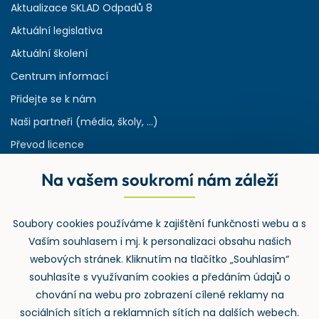
Aktualizace SKLAD Odpadů 8
Aktuální legislativa
Aktuální školení
Centrum informací
Přidejte se k nám
Naši partneři (média, školy, ...)
Převod licence
Reference
Na vašem soukromí nám záleží
Rejstřík používaných zkratek v odpadech
HW & SW požadavky pro náš IS
Soubory cookies používáme k zajištění funkčnosti webu a s
Zpětný odběr
Vaším souhlasem i mj. k personalizaci obsahu našich
webových stránek. Kliknutím na tlačítko „Souhlasím“
souhlasíte s využívaním cookies a předáním údajů o
chování na webu pro zobrazení cílené reklamy na
sociálních sítích a reklamních sítích na dalších webech.