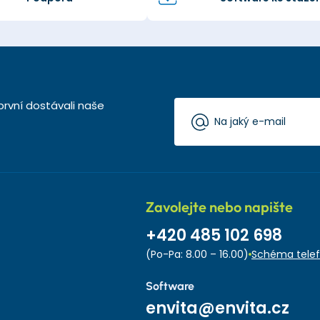
první dostávali naše
Zavolejte nebo napište
+420 485 102 698
(Po-Pa: 8.00 – 16.00)
Schéma telef
Software
envita@envita.cz