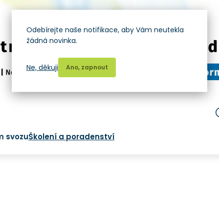
Odebírejte naše notifikace, aby Vám neutekla
žádná novinka.
Ne, děkuji
Ano, zapnout
m svozu
Školení a poradenství