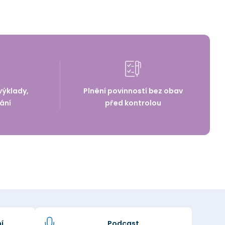
výklady,
Plnění povinností bez obav
ání
před kontrolou
í
Podcast