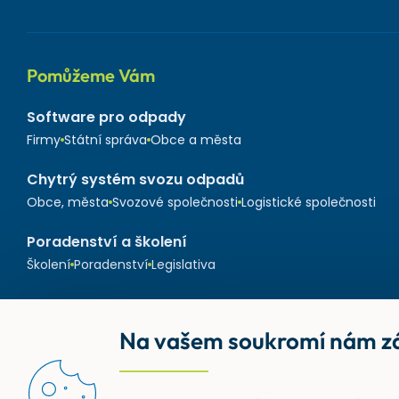
Pomůžeme Vám
Software pro odpady
Firmy
Státní správa
Obce a města
Chytrý systém svozu odpadů
Obce, města
Svozové společnosti
Logistické společnosti
Poradenství a školení
Školení
Poradenství
Legislativa
Na vašem soukromí nám zá