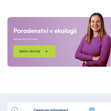
Poradenství v ekologii
Mám dotaz
Centrum informací