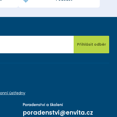
Přihlásit odběr
onní ústředny
Poradenství a školení
poradenstvi@envita.cz