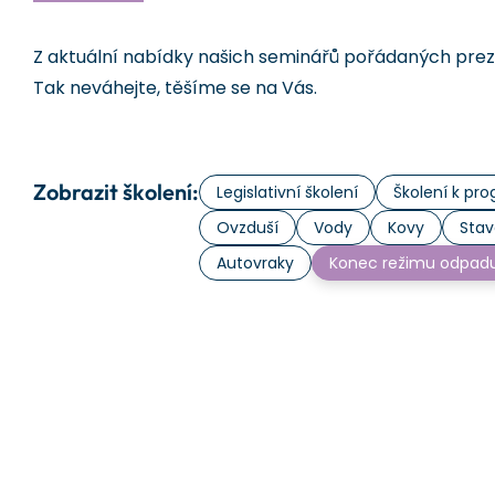
Z aktuální nabídky našich seminářů pořádaných prezen
Tak neváhejte, těšíme se na Vás.
Zobrazit školení:
Legislativní školení
Školení k p
Ovzduší
Vody
Kovy
Stav
Autovraky
Konec režimu odpad