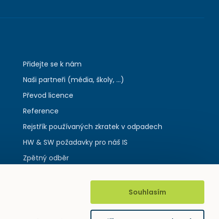
Přidejte se k nám
Naši partneři (média, školy, ...)
Převod licence
Reference
Rejstřík používaných zkratek v odpadech
HW & SW požadavky pro náš IS
Zpětný odběr
Souhlasím