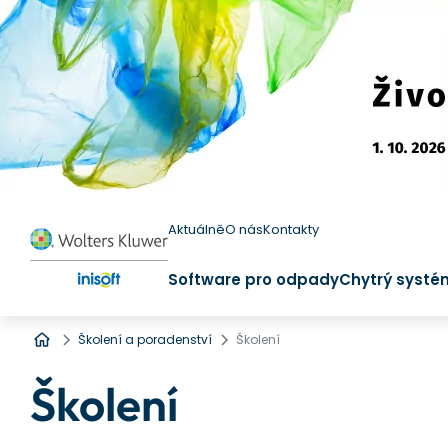
Aktuálně
O nás
Kontakty
Software pro odpady
Chytrý systé
Úvod
Školení a poradenství
Školení
Školení