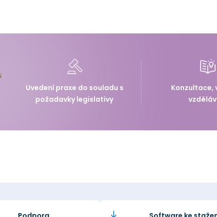
Uvedení praxe do souladu s
Konzultace, 
požadavky legislativy
vzděláv
Podpora
Software ke stažen