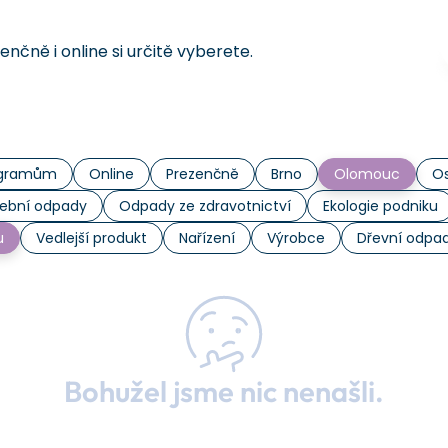
čně i online si určitě vyberete.
rogramům
Online
Prezenčně
Brno
Olomouc
Os
ební odpady
Odpady ze zdravotnictví
Ekologie podniku
u
Vedlejší produkt
Nařízení
Výrobce
Dřevní odpa
Bohužel jsme nic nenašli.