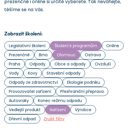
prezenčně i online si určitě vyberete. Tak neváhejte,
těšíme se na Vás.
Zobrazit školení:
Legislativní školení
Školení k programům
Online
Prezenčně
Brno
Olomouc
Ostrava
Praha
Odpady
Obce a odpady
Ovzduší
Vody
Kovy
Stavební odpady
Odpady ze zdravotnictví
Ekologie podniku
Provozovatel zařízení
Přeshraniční přeprava
Autovraky
Konec režimu odpadu
Vedlejší produkt
Nařízení
Výrobce
Dřevní odpad
Zrušit filtry