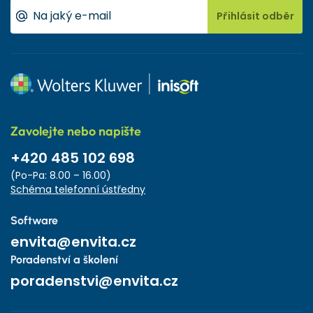
Přihlásit odběr
Zavolejte nebo napište
+420 485 102 698
(Po-Pa: 8.00 – 16.00)
Schéma telefonní ústředny
Software
envita@envita.cz
Poradenství a školení
poradenstvi@envita.cz