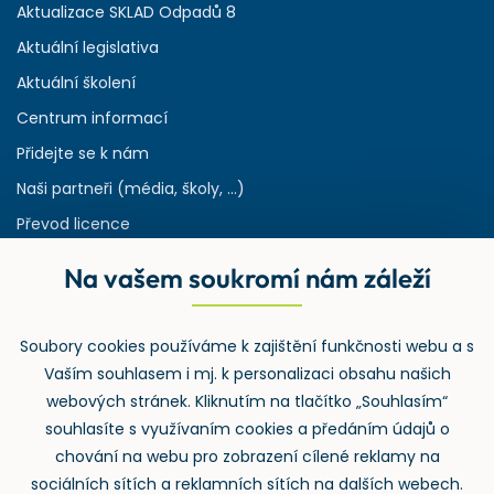
Aktualizace SKLAD Odpadů 8
Aktuální legislativa
Aktuální školení
Centrum informací
Přidejte se k nám
Naši partneři (média, školy, ...)
Převod licence
Reference
Na vašem soukromí nám záleží
Rejstřík používaných zkratek v odpadech
HW & SW požadavky pro náš IS
Soubory cookies používáme k zajištění funkčnosti webu a s
Zpětný odběr
Vaším souhlasem i mj. k personalizaci obsahu našich
webových stránek. Kliknutím na tlačítko „Souhlasím“
souhlasíte s využívaním cookies a předáním údajů o
chování na webu pro zobrazení cílené reklamy na
sociálních sítích a reklamních sítích na dalších webech.