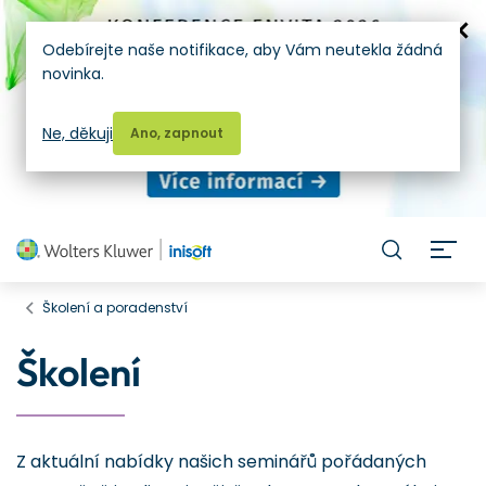
Odebírejte naše notifikace, aby Vám neutekla žádná
novinka.
Ne, děkuji
Ano, zapnout
H
Školení a poradenství
Školení
Z aktuální nabídky našich seminářů pořádaných