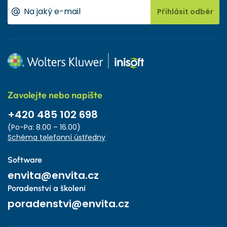
Přihlásit odběr
Zavolejte nebo napište
+420 485 102 698
(Po-Pa: 8.00 – 16.00)
Schéma telefonní ústředny
Software
envita@envita.cz
Poradenství a školení
poradenstvi@envita.cz