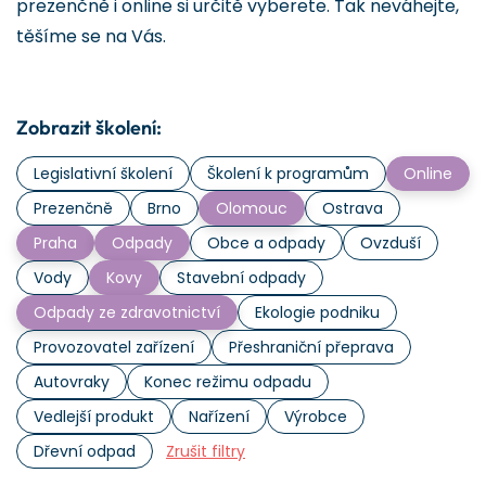
prezenčně i online si určitě vyberete. Tak neváhejte,
těšíme se na Vás.
Zobrazit školení:
Legislativní školení
Školení k programům
Online
Prezenčně
Brno
Olomouc
Ostrava
Praha
Odpady
Obce a odpady
Ovzduší
Vody
Kovy
Stavební odpady
Odpady ze zdravotnictví
Ekologie podniku
Provozovatel zařízení
Přeshraniční přeprava
Autovraky
Konec režimu odpadu
Vedlejší produkt
Nařízení
Výrobce
Dřevní odpad
Zrušit filtry