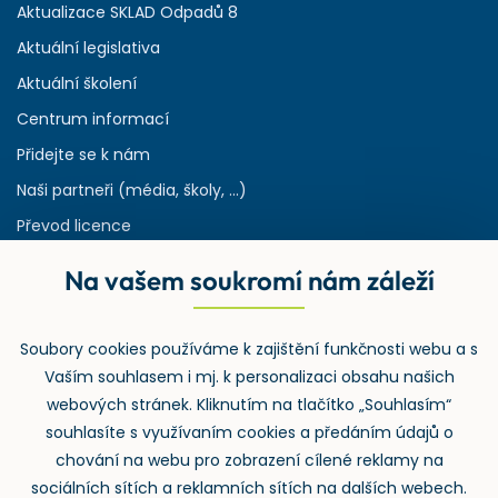
Aktualizace SKLAD Odpadů 8
Aktuální legislativa
Aktuální školení
Centrum informací
Přidejte se k nám
Naši partneři (média, školy, ...)
Převod licence
Reference
Na vašem soukromí nám záleží
Rejstřík používaných zkratek v odpadech
HW & SW požadavky pro náš IS
Soubory cookies používáme k zajištění funkčnosti webu a s
Zpětný odběr
Vaším souhlasem i mj. k personalizaci obsahu našich
webových stránek. Kliknutím na tlačítko „Souhlasím“
souhlasíte s využívaním cookies a předáním údajů o
chování na webu pro zobrazení cílené reklamy na
sociálních sítích a reklamních sítích na dalších webech.