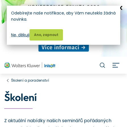
Odebírejte naše notifikace, aby Vám neutekla žádná
novinka.
Ne, děkuji
Ano, zapnout
H
Školení a poradenství
Školení
Z aktuální nabídky našich seminářů pořádaných