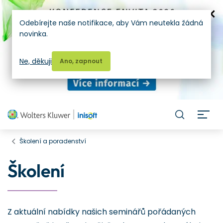
Odebírejte naše notifikace, aby Vám neutekla žádná
novinka.
Ne, děkuji
Ano, zapnout
H
Školení a poradenství
Školení
Z aktuální nabídky našich seminářů pořádaných