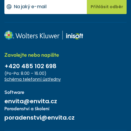
Přihlásit odběr
Zavolejte nebo napište
+420 485 102 698
(Po-Pa: 8.00 – 16.00)
Schéma telefonní ústředny
Software
envita@envita.cz
Poradenství a školení
poradenstvi@envita.cz