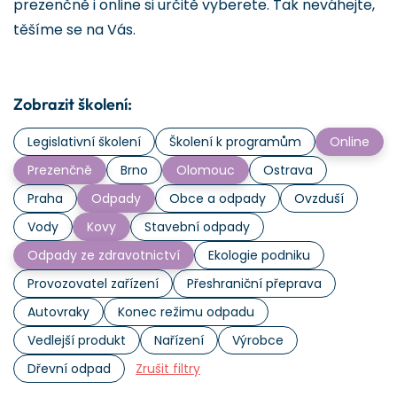
prezenčně i online si určitě vyberete. Tak neváhejte,
těšíme se na Vás.
Zobrazit školení:
Legislativní školení
Školení k programům
Online
Prezenčně
Brno
Olomouc
Ostrava
Praha
Odpady
Obce a odpady
Ovzduší
Vody
Kovy
Stavební odpady
Odpady ze zdravotnictví
Ekologie podniku
Provozovatel zařízení
Přeshraniční přeprava
Autovraky
Konec režimu odpadu
Vedlejší produkt
Nařízení
Výrobce
Dřevní odpad
Zrušit filtry