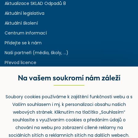
Aktualizace SKLAD Odpadů 8
Aktuální legislativa
Aktuální školení
Centrum informací
Přidejte se k nám
Naši partneři (média, školy, ...)
Převod licence
Reference
Na vašem soukromí nám záleží
Rejstřík používaných zkratek v odpadech
HW & SW požadavky pro náš IS
Soubory cookies používáme k zajištění funkčnosti webu a s
Zpětný odběr
Vaším souhlasem i mj. k personalizaci obsahu našich
webových stránek. Kliknutím na tlačítko „Souhlasím“
souhlasíte s využívaním cookies a předáním údajů o
chování na webu pro zobrazení cílené reklamy na
sociálních sítích a reklamních sítích na dalších webech.