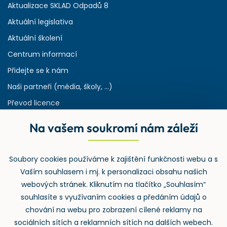
Aktualizace SKLAD Odpadů 8
Aktuální legislativa
Aktuální školení
Centrum informací
Přidejte se k nám
Naši partneři (média, školy, ...)
Převod licence
Reference
Na vašem soukromí nám záleží
Rejstřík používaných zkratek v odpadech
HW & SW požadavky pro náš IS
Soubory cookies používáme k zajištění funkčnosti webu a s
Zpětný odběr
Vaším souhlasem i mj. k personalizaci obsahu našich
webových stránek. Kliknutím na tlačítko „Souhlasím“
souhlasíte s využívaním cookies a předáním údajů o
chování na webu pro zobrazení cílené reklamy na
sociálních sítích a reklamních sítích na dalších webech.