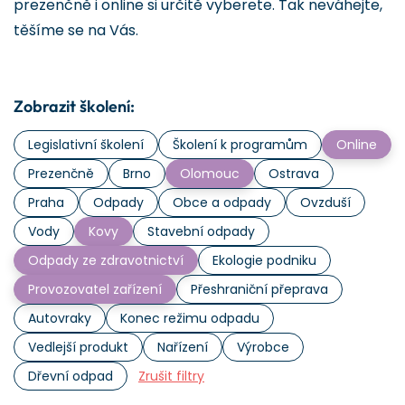
prezenčně i online si určitě vyberete. Tak neváhejte,
těšíme se na Vás.
Zobrazit školení:
Legislativní školení
Školení k programům
Online
Prezenčně
Brno
Olomouc
Ostrava
Praha
Odpady
Obce a odpady
Ovzduší
Vody
Kovy
Stavební odpady
Odpady ze zdravotnictví
Ekologie podniku
Provozovatel zařízení
Přeshraniční přeprava
Autovraky
Konec režimu odpadu
Vedlejší produkt
Nařízení
Výrobce
Dřevní odpad
Zrušit filtry