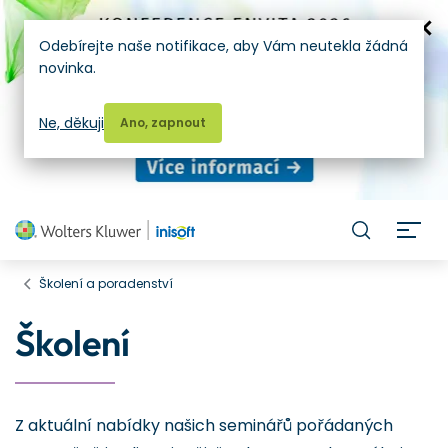
Odebírejte naše notifikace, aby Vám neutekla žádná
novinka.
Ne, děkuji
Ano, zapnout
H
Školení a poradenství
Školení
Z aktuální nabídky našich seminářů pořádaných