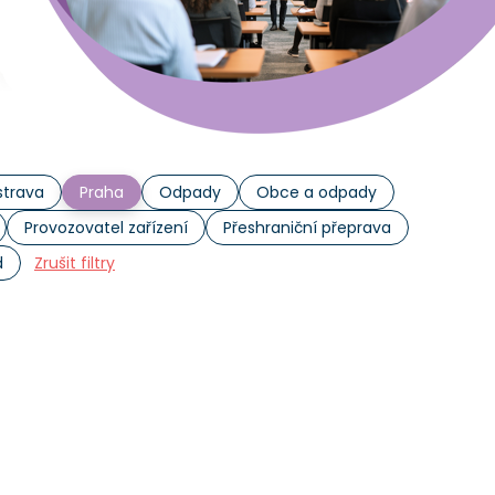
trava
Praha
Odpady
Obce a odpady
Provozovatel zařízení
Přeshraniční přeprava
d
Zrušit filtry