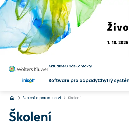
Aktuálně
O nás
Kontakty
Software pro odpady
Chytrý systé
Úvod
Školení a poradenství
Školení
Školení