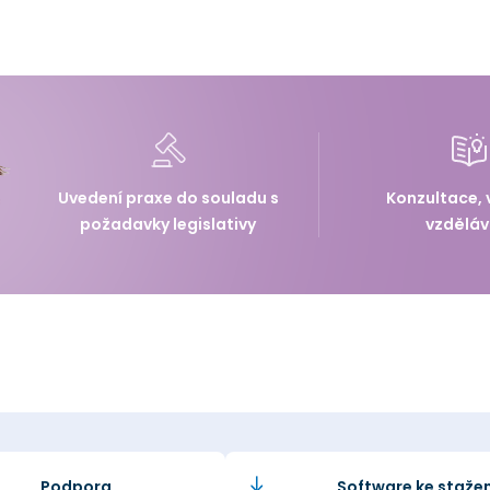
Uvedení praxe do souladu s
Konzultace, 
požadavky legislativy
vzděláv
Podpora
Software ke stažen