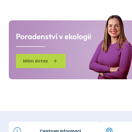
Poradenství v ekologii
Mám dotaz
Centrum informací