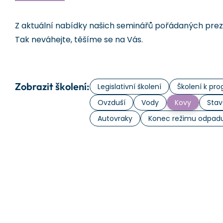
Z aktuální nabídky našich seminářů pořádaných prezen
Tak neváhejte, těšíme se na Vás.
Zobrazit školení:
Legislativní školení
Školení k p
Ovzduší
Vody
Kovy
Stav
Autovraky
Konec režimu odpad