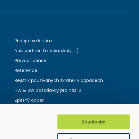
Přidejte se k nám
Naši partneři (média, školy, ...)
Převod licence
Reference
Rejstřík používaných zkratek v odpadech
HW & SW požadavky pro náš IS
Zpětný odběr
Souhlasím