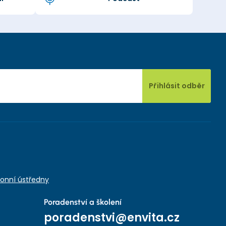
Přihlásit odběr
onní ústředny
Poradenství a školení
poradenstvi@envita.cz