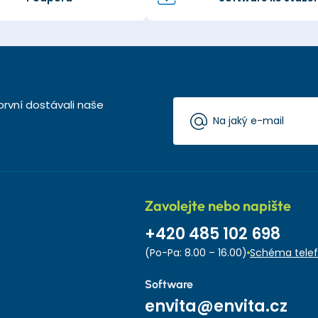
první dostávali naše
Zavolejte nebo napište
+420 485 102 698
(Po-Pa: 8.00 – 16.00)
Schéma telef
Software
envita@envita.cz