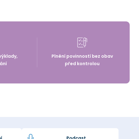
výklady,
Plnění povinností bez obav
ání
před kontrolou
í
Podcast