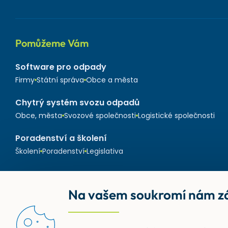
Pomůžeme Vám
Software pro odpady
Firmy
Státní správa
Obce a města
Chytrý systém svozu odpadů
Obce, města
Svozové společnosti
Logistické společnosti
Poradenství a školení
Školení
Poradenství
Legislativa
Na vašem soukromí nám zá