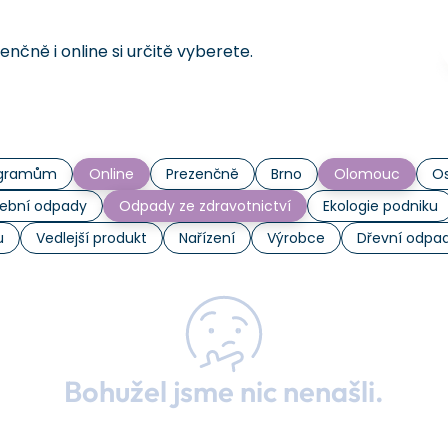
čně i online si určitě vyberete.
rogramům
Online
Prezenčně
Brno
Olomouc
Os
ební odpady
Odpady ze zdravotnictví
Ekologie podniku
u
Vedlejší produkt
Nařízení
Výrobce
Dřevní odpa
Bohužel jsme nic nenašli.