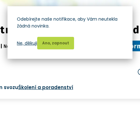
Odebírejte naše notifikace, aby Vám neutekla
žádná novinka.
Ne, děkuji
Ano, zapnout
m svozu
Školení a poradenství