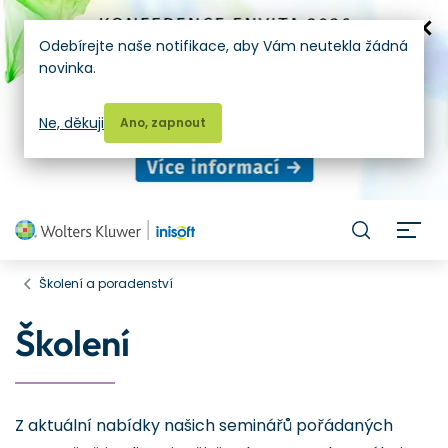
Odebírejte naše notifikace, aby Vám neutekla žádná
novinka.
Ne, děkuji
Ano, zapnout
H
Školení a poradenství
Školení
Z aktuální nabídky našich seminářů pořádaných