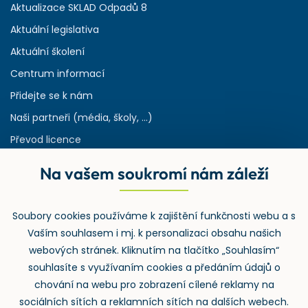
Aktualizace SKLAD Odpadů 8
Aktuální legislativa
Aktuální školení
Centrum informací
Přidejte se k nám
Naši partneři (média, školy, ...)
Převod licence
Reference
Na vašem soukromí nám záleží
Rejstřík používaných zkratek v odpadech
HW & SW požadavky pro náš IS
Soubory cookies používáme k zajištění funkčnosti webu a s
Zpětný odběr
Vaším souhlasem i mj. k personalizaci obsahu našich
webových stránek. Kliknutím na tlačítko „Souhlasím“
souhlasíte s využívaním cookies a předáním údajů o
chování na webu pro zobrazení cílené reklamy na
sociálních sítích a reklamních sítích na dalších webech.