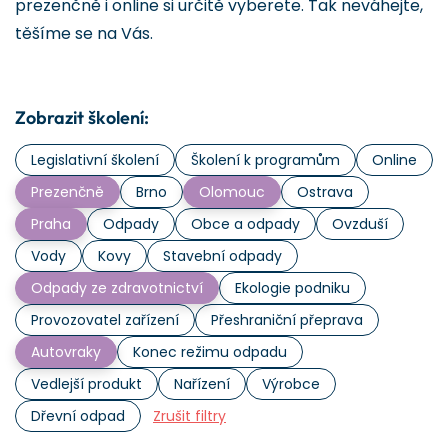
prezenčně i online si určitě vyberete. Tak neváhejte,
těšíme se na Vás.
Zobrazit školení:
Legislativní školení
Školení k programům
Online
Prezenčně
Brno
Olomouc
Ostrava
Praha
Odpady
Obce a odpady
Ovzduší
Vody
Kovy
Stavební odpady
Odpady ze zdravotnictví
Ekologie podniku
Provozovatel zařízení
Přeshraniční přeprava
Autovraky
Konec režimu odpadu
Vedlejší produkt
Nařízení
Výrobce
Dřevní odpad
Zrušit filtry