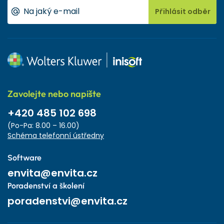
Přihlásit odběr
Zavolejte nebo napište
+420 485 102 698
(Po-Pa: 8.00 – 16.00)
Schéma telefonní ústředny
Software
envita@envita.cz
Poradenství a školení
poradenstvi@envita.cz