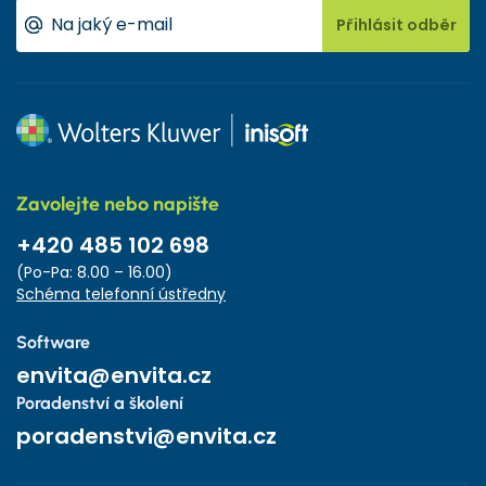
Přihlásit odběr
Zavolejte nebo napište
+420 485 102 698
(Po-Pa: 8.00 – 16.00)
Schéma telefonní ústředny
Software
envita@envita.cz
Poradenství a školení
poradenstvi@envita.cz