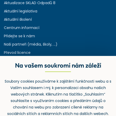
Aktualizace SKLAD Odpadů 8
Aktuální legislativa
Aktuální školení
Centrum informací
Přidejte se k nám
Naši partneři (média, školy, ...)
Převod licence
Reference
Na vašem soukromí nám záleží
Rejstřík používaných zkratek v odpadech
HW & SW požadavky pro náš IS
Soubory cookies používáme k zajištění funkčnosti webu a s
Zpětný odběr
Vaším souhlasem i mj. k personalizaci obsahu našich
webových stránek. Kliknutím na tlačítko „Souhlasím“
souhlasíte s využívaním cookies a předáním údajů o
chování na webu pro zobrazení cílené reklamy na
sociálních sítích a reklamních sítích na dalších webech.