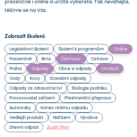
prezenčně i online si určitě vyberete. Tak neváhejte,
těšíme se na Vás.
Zobrazit školení:
Legislativní školení
Školení k programům
Online
Prezenčně
Brno
Olomouc
Ostrava
Praha
Odpady
Obce a odpady
Ovzduší
Vody
Kovy
Stavební odpady
Odpady ze zdravotnictví
Ekologie podniku
Provozovatel zařízení
Přeshraniční přeprava
Autovraky
Konec režimu odpadu
Vedlejší produkt
Nařízení
Výrobce
Dřevní odpad
Zrušit filtry