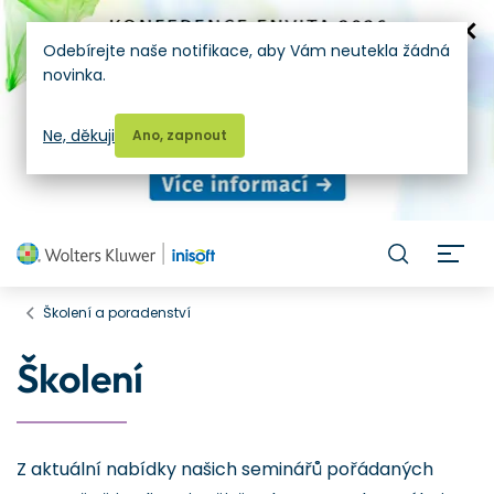
Odebírejte naše notifikace, aby Vám neutekla žádná
novinka.
Ne, děkuji
Ano, zapnout
H
Školení a poradenství
Školení
Z aktuální nabídky našich seminářů pořádaných