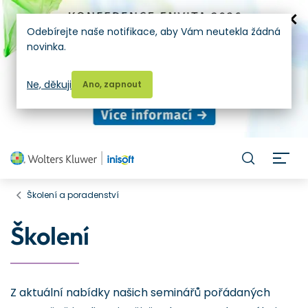
Odebírejte naše notifikace, aby Vám neutekla žádná
novinka.
Ne, děkuji
Ano, zapnout
H
Školení a poradenství
Školení
Z aktuální nabídky našich seminářů pořádaných