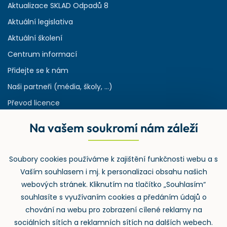
Aktualizace SKLAD Odpadů 8
Aktuální legislativa
Aktuální školení
Centrum informací
Přidejte se k nám
Naši partneři (média, školy, ...)
Převod licence
Reference
Na vašem soukromí nám záleží
Rejstřík používaných zkratek v odpadech
HW & SW požadavky pro náš IS
Soubory cookies používáme k zajištění funkčnosti webu a s
Zpětný odběr
Vaším souhlasem i mj. k personalizaci obsahu našich
webových stránek. Kliknutím na tlačítko „Souhlasím“
souhlasíte s využívaním cookies a předáním údajů o
chování na webu pro zobrazení cílené reklamy na
sociálních sítích a reklamních sítích na dalších webech.