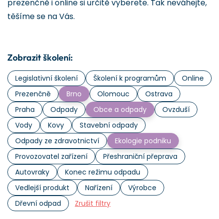
prezenčně i online si určitě vyberete. Tak neváhejte,
těšíme se na Vás.
Zobrazit školení:
Legislativní školení
Školení k programům
Online
Prezenčně
Brno
Olomouc
Ostrava
Praha
Odpady
Obce a odpady
Ovzduší
Vody
Kovy
Stavební odpady
Odpady ze zdravotnictví
Ekologie podniku
Provozovatel zařízení
Přeshraniční přeprava
Autovraky
Konec režimu odpadu
Vedlejší produkt
Nařízení
Výrobce
Dřevní odpad
Zrušit filtry