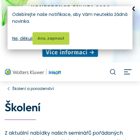
Odebírejte naše notifikace, aby Vám neutekla žádná
novinka.
Ne, děkuji
Ano, zapnout
H
Školení a poradenství
Školení
Z aktuální nabídky našich seminářů pořádaných