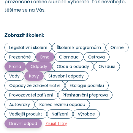
prezenčně i online si určitě vyberete. Tak neváhejte,
těšíme se na Vás.
Zobrazit školení:
Legislativní školení
Školení k programům
Online
Prezenčně
Brno
Olomouc
Ostrava
Praha
Odpady
Obce a odpady
Ovzduší
Vody
Kovy
Stavební odpady
Odpady ze zdravotnictví
Ekologie podniku
Provozovatel zařízení
Přeshraniční přeprava
Autovraky
Konec režimu odpadu
Vedlejší produkt
Nařízení
Výrobce
Dřevní odpad
Zrušit filtry