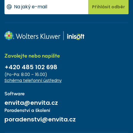
Přihlásit odběr
Zavolejte nebo napište
+420 485 102 698
(Po-Pa: 8.00 – 16.00)
Schéma telefonní ústředny
Software
envita@envita.cz
Poradenství a školení
poradenstvi@envita.cz