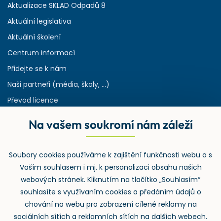
Aktualizace SKLAD Odpadů 8
Aktuální legislativa
Aktuální školení
Centrum informací
Přidejte se k nám
Naši partneři (média, školy, ...)
Převod licence
Reference
Na vašem soukromí nám záleží
Rejstřík používaných zkratek v odpadech
HW & SW požadavky pro náš IS
Soubory cookies používáme k zajištění funkčnosti webu a s
Zpětný odběr
Vaším souhlasem i mj. k personalizaci obsahu našich
webových stránek. Kliknutím na tlačítko „Souhlasím“
souhlasíte s využívaním cookies a předáním údajů o
chování na webu pro zobrazení cílené reklamy na
sociálních sítích a reklamních sítích na dalších webech.