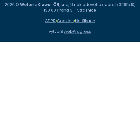
2026 ©
Wolters Kluwer ČR, a.s.
, U nákladového nádraží 3265/10,
130 00 Praha 3 – Strašnice
GDPR
Cookies
Notifikace
vytvořil
webProgress