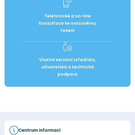
Telefonické a on-line
konzultace ke svozovému
řešení
Vlastní servisní středisko,
uživatelská a technická
podpora
Centrum informací