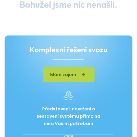
Bohužel jsme nic nenašli.
Komplexní řešení svozu
Mám zájem
Představení, navržení a
sestavení systému přímo na
míru Vašim potřebám