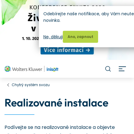
Odebírejte naše notifikace, aby Vám neute
novinka.
Ne, děkuji
Ano, zapnout
H
Chytrý systém svozu
Realizované instalace
Podívejte se na realizované instalace a objevte