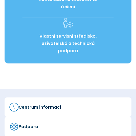
řešení
Vlastní servisní středisko,
uživatelská a technická
podpora
Centrum informací
Podpora