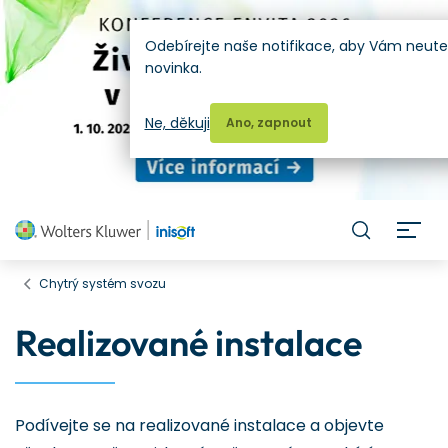
Odebírejte naše notifikace, aby Vám neute
novinka.
Ne, děkuji
Ano, zapnout
H
Chytrý systém svozu
Realizované instalace
Podívejte se na realizované instalace a objevte