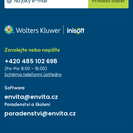
Přihlásit odběr
Zavolejte nebo napište
+420 485 102 698
(Po-Pa: 8.00 – 16.00)
Schéma telefonní ústředny
Software
envita@envita.cz
Poradenství a školení
poradenstvi@envita.cz