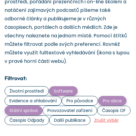
prostředí, pořádání prezenčních i on-line školení a
natáčení zajímavých podcastů píšeme také
odborné články a publikujeme je v různých
časopisech, portálech a dalších médiích. Zde je
všechny naleznete na jednom místě. Pomocí štítků
můžete filtrovat podle svých preferencí. Rovněž
můžete využít fulltextové vyhledávání (ikona s lupou
v pravé horní části webu).
Filtrovat:
Životní prostředí
Software
Evidence a ohlašování
Pro původce
Pro obce
Státní správa
Provozovatel zařízení
Časopis OF
Časopis Odpady
Další publikace
Zrušit výběr