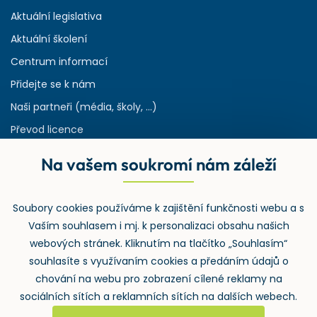
Aktuální legislativa
Aktuální školení
Centrum informací
Přidejte se k nám
Naši partneři (média, školy, ...)
Převod licence
Reference
Na vašem soukromí nám záleží
Rejstřík používaných zkratek v odpadech
HW & SW požadavky pro náš IS
Soubory cookies používáme k zajištění funkčnosti webu a s
Zpětný odběr
Vaším souhlasem i mj. k personalizaci obsahu našich
webových stránek. Kliknutím na tlačítko „Souhlasím“
souhlasíte s využívaním cookies a předáním údajů o
chování na webu pro zobrazení cílené reklamy na
sociálních sítích a reklamních sítích na dalších webech.