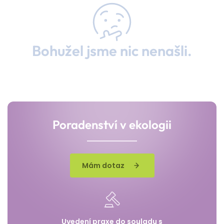
Bohužel jsme nic nenašli.
Poradenství v ekologii
Mám dotaz
Uvedení praxe do souladu s