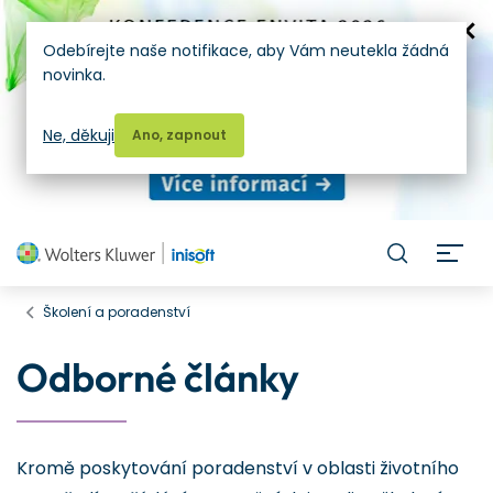
Odebírejte naše notifikace, aby Vám neutekla žádná
novinka.
Ne, děkuji
Ano, zapnout
H
Školení a poradenství
Odborné články
Kromě poskytování poradenství v oblasti životního