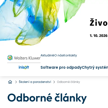
Aktuálně
O nás
Kontakty
Software pro odpady
Chytrý systé
Úvod
Školení a poradenství
Odborné články
Odborné články