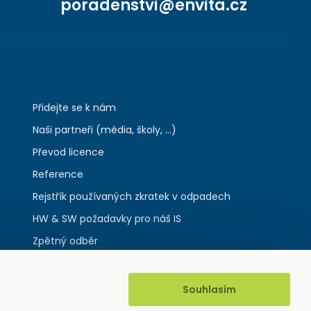
poradenstvi@envita.cz
Přidejte se k nám
Naši partneři (média, školy, ...)
Převod licence
Reference
Rejstřík používaných zkratek v odpadech
HW & SW požadavky pro náš IS
Zpětný odběr
Souhlasím