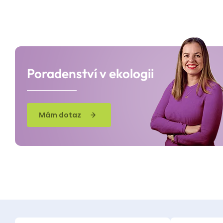
Poradenství v ekologii
Mám dotaz