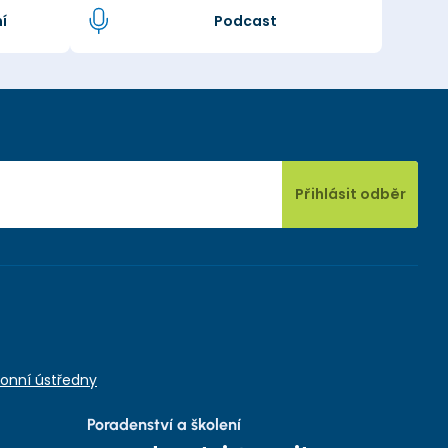
í
Podcast
Přihlásit odběr
onní ústředny
Poradenství a školení