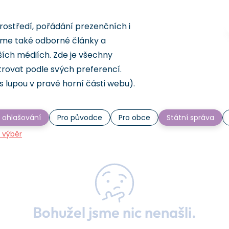
rostředí, pořádání prezenčních i
eme také odborné články a
ších médiích. Zde je všechny
trovat podle svých preferencí.
s lupou v pravé horní části webu).
 ohlašování
Pro původce
Pro obce
Státní správa
t výběr
Bohužel jsme nic nenašli.