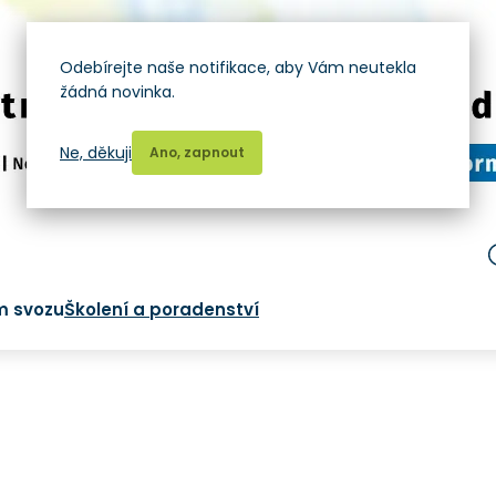
Odebírejte naše notifikace, aby Vám neutekla
žádná novinka.
Ne, děkuji
Ano, zapnout
m svozu
Školení a poradenství