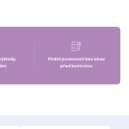
výklady,
Plnění povinností bez obav
ání
před kontrolou