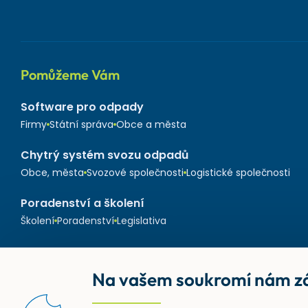
Pomůžeme Vám
Software pro odpady
Firmy
Státní správa
Obce a města
Chytrý systém svozu odpadů
Obce, města
Svozové společnosti
Logistické společnosti
Poradenství a školení
Školení
Poradenství
Legislativa
Na vašem soukromí nám zá